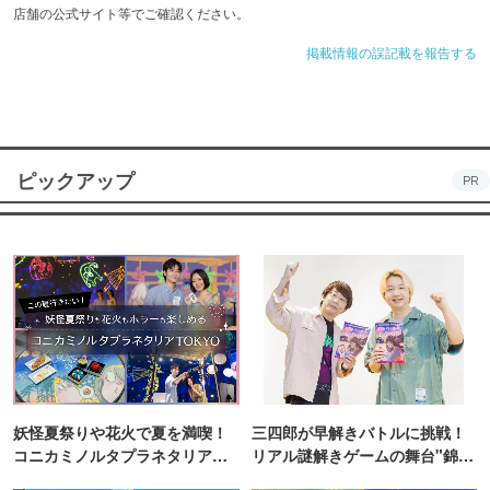
店舗の公式サイト等でご確認ください。
掲載情報の誤記載を報告する
ピックアップ
PR
妖怪夏祭りや花火で夏を満喫！
三四郎が早解きバトルに挑戦！
コニカミノルタプラネタリア
リアル謎解きゲームの舞台"錦糸
TOKYO
町PARCO・楽天地"を巡る！