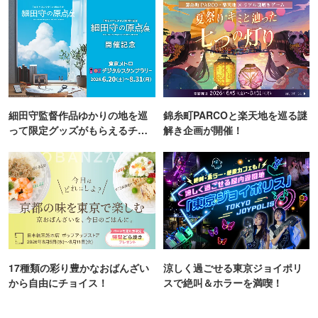
細田守監督作品ゆかりの地を巡
錦糸町PARCOと楽天地を巡る謎
って限定グッズがもらえるチャ
解き企画が開催！
ンス！
17種類の彩り豊かなおばんざい
涼しく過ごせる東京ジョイポリ
から自由にチョイス！
スで絶叫＆ホラーを満喫！