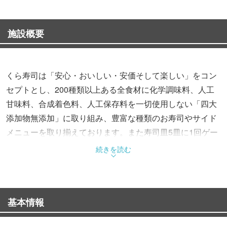
施設概要
くら寿司は「安心・おいしい・安価そして楽しい」をコン
セプトとし、200種類以上ある全食材に化学調味料、人工
甘味料、合成着色料、人工保存料を一切使用しない「四大
添加物無添加」に取り組み、豊富な種類のお寿司やサイド
メニューを取り揃えております。また寿司皿5皿に1回ゲー
ムが楽しめる「ビッくらポン！」などの独自システムもあ
続きを読む
り、小さなお子様からご年配の方まで、安心そして快適に
お食事頂ける大人気回転寿司チェーンです。
基本情報