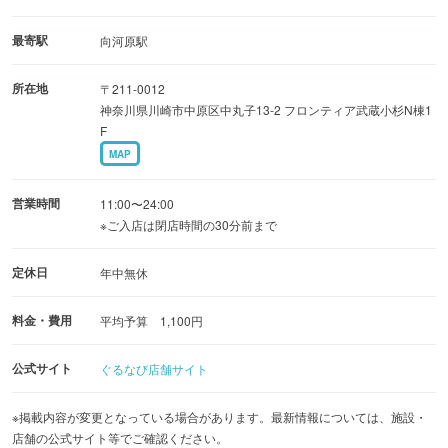
最寄駅
向河原駅
所在地
〒211-0012
神奈川県川崎市中原区中丸子13-2 フロンティア武蔵小杉N棟1
F
MAP
営業時間
11:00〜24:00
※ご入店は閉店時間の30分前まで
定休日
年中無休
料金・費用
平均予算 1,100円
公式サイト
ぐるなび店舗サイト
※掲載内容が変更となっている場合があります。最新情報については、施設・
店舗の公式サイト等でご確認ください。