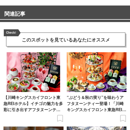
関連記事
Check!
このスポットを見ている
あなたにオススメ
【川崎キングスカイフロント東
“ぶどう＆秋の実り”を味わうア
急REIホテル】イチゴの魅力を多
フタヌーンティー登場！「川崎
彩に引き出すアフタヌーンティ
キングスカイフロント東急REIホ
ー登場
テル」で