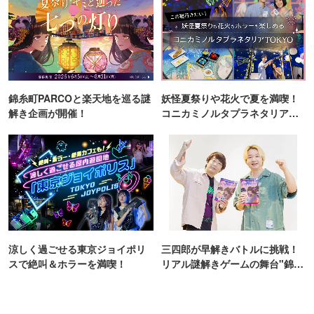
錦糸町PARCOと楽天地を巡る謎
妖怪夏祭りや花火で夏を満喫！
解き企画が開催！
コニカミノルタプラネタリア
TOKYO
涼しく過ごせる東京ジョイポリ
三四郎が早解きバトルに挑戦！
スで絶叫＆ホラーを満喫！
リアル謎解きゲームの舞台"錦糸
町PARCO・楽天地"を巡る！