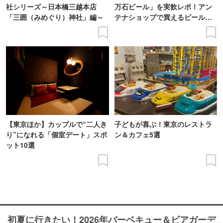
社シリーズ～日本橋三越本店
万石ビール」を実飲レポ！アン
「三囲（みめぐり）神社」編～
テナショップで買えるビール特
集
【東京ほか】カップルで“二人き
子どもが喜ぶ！東京のレストラ
り”になれる「個室デート」スポ
ン＆カフェ5選
ット10選
初夏に行きたい！2026年バーベキュー＆ビアガーデ