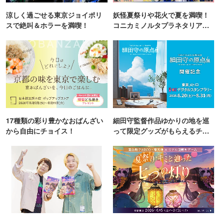
涼しく過ごせる東京ジョイポリ
妖怪夏祭りや花火で夏を満喫！
スで絶叫＆ホラーを満喫！
コニカミノルタプラネタリア
TOKYO
17種類の彩り豊かなおばんざい
細田守監督作品ゆかりの地を巡
から自由にチョイス！
って限定グッズがもらえるチャ
ンス！