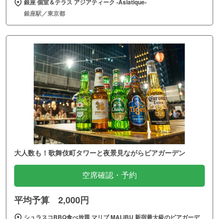
銀座 個室＆テラス アジアティーク ‐Asiatique‐
銀座駅／東京都
大人数も！歌舞伎町タワーと夜景見ながらビアガーデン
空席確認・予約
平均予算 2,000円
シュラスコBBQ食べ放題 マリブ MALIBU 新宿最大級のビアガーデ