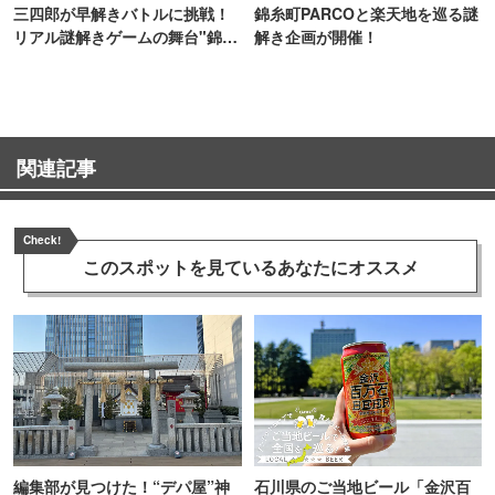
三四郎が早解きバトルに挑戦！
錦糸町PARCOと楽天地を巡る謎
リアル謎解きゲームの舞台"錦糸
解き企画が開催！
町PARCO・楽天地"を巡る！
関連記事
Check!
このスポットを見ている
あなたにオススメ
編集部が見つけた！“デパ屋”神
石川県のご当地ビール「金沢百