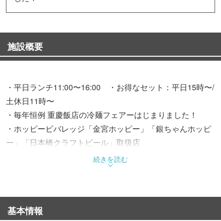
施設概要
・平日ランチ11:00〜16:00 ・お得なセット：平日15時〜/
土休日11時〜
・毎年恒例 重慶飯店の冷麺フェアーはじまりました！
・ホッピービバレッジ「金宮ホッピー」「銀ちゃんホッピ
ー」「日本橋クラフトビール」取扱店
・飲み放題15時よりご予約限定♪【気軽に4500円】【夏の
続きを読む
飲み放題プラン5000円】【フカヒレ付き7000円♪】
・三井記念美術館・TOHOシネマズ日本橋 映画割引【半券
基本情報
orスマホ掲示5%off(セール品・ハッピアワー不可)】