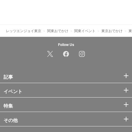
レッツエンジョイ東京
関東おでかけ
関東イベント
東京おでかけ
東
Follow Us
記事
イベント
特集
その他