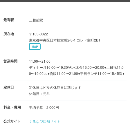
■飲食 or 物販■金券ご利用・三井クリニック食事券・三井
タワークリニック・三井ショッピングパークお買物券・ア
ーバンショッピング券・日本橋お食事券
最寄駅
三越前駅
所在地
〒103-0022
幹事さん応援プラン「会食プラン2500円」中国茶と中華コ
東京都中央区日本橋室町2-3-1 コレド室町2B1
ース。先ずはお気軽にお問い合わせください。趣味の集ま
MAP
りなどにもぜひお薦めです。
営業時間
11:00〜21:00
ディナー月16:00〜19:30/火水木金16:00〜20:00●土日祝11:0
0〜19:00Lo●物販11:00〜21:00●平日ランチ11:00〜15:45迄●
定休日
定休日はビルの休館日に準じます
休館日：元旦
料金・費用
平均予算 2,000円
公式サイト
ぐるなび店舗サイト