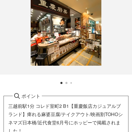
ポイント
三越前駅1分 コレド室町2 B1【重慶飯店カジュアルブ
ランド】痺れる麻婆豆腐/テイクアウト/映画割TOHOシ
ネマズ日本橋/近代食堂6月号にホッピーで掲載されま
した！