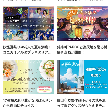
町PARCO・楽天地"を巡る！
妖怪夏祭りや花火で夏を満喫！
錦糸町PARCOと楽天地を巡る謎
コニカミノルタプラネタリア
解き企画が開催！
TOKYO
17種類の彩り豊かなおばんざい
細田守監督作品ゆかりの地を巡
から自由にチョイス！
って限定グッズがもらえるチャ
ンス！