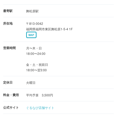
どれもお酒との相性抜群です。
最寄駅
舞松原駅
◆ワイワイ明るい店内で乾杯
所在地
〒813-0042
店内はいつもワイワイと明るく、気取らず楽しめる雰囲気
福岡県福岡市東区舞松原1-5-4 1F
が魅力。
MAP
友達や同僚との飲み会はもちろん、
家族でも気軽に立ち寄れる、アットホームなお店です！
営業時間
月〜木・日
元気なスタッフの笑顔と美味しい料理で、心もお腹も大満
18:00〜24:00
足の時間をお過ごしください！
金・土・祝前日
18:00〜翌3:00
定休日
火曜日
料金・費用
平均予算 3,500円
公式サイト
ぐるなび店舗サイト