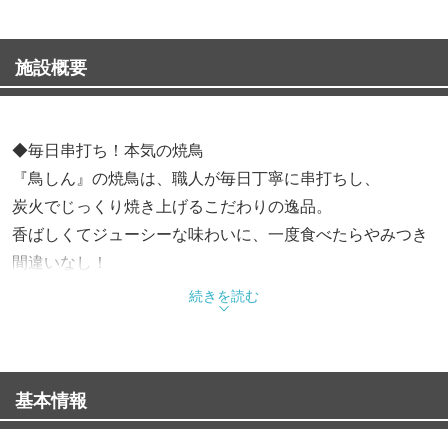
施設概要
◆毎日串打ち！本気の焼鳥
『鳥しん』の焼鳥は、職人が毎日丁寧に串打ちし、
炭火でじっくり焼き上げるこだわりの逸品。
香ばしくてジューシーな味わいに、一度食べたらやみつき
間違いなし！
定番から希少部位まで、どれを選んでも満足度◎！
続きを読む
◆新鮮素材で広がる味の世界
焼鳥だけじゃありません。
基本情報
新鮮な素材を活かしたお刺身や旨味たっぷりの鍋料理、
季節ごとのおすすめメニューまで豊富にご用意。