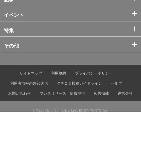
イベント
特集
その他
サイトマップ
利用規約
プライバシーポリシー
利用者情報の外部送信
クチコミ投稿ガイドライン
ヘルプ
お問い合わせ
プレスリリース・情報提供
広告掲載
運営会社
© Tokyo Metro Co., Ltd. & Let’s ENJOY TOKYO, Inc.