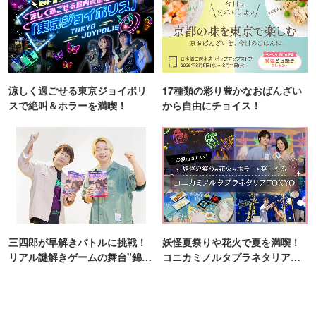
涼しく過ごせる東京ジョイポリ
17種類の彩り豊かなおばんざい
スで絶叫＆ホラーを満喫！
から自由にチョイス！
三四郎が早解きバトルに挑戦！
妖怪夏祭りや花火で夏を満喫！
リアル謎解きゲームの舞台"錦糸
コニカミノルタプラネタリア
町PARCO・楽天地"を巡る！
TOKYO