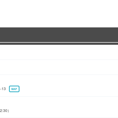
-13
MAP
2:30）