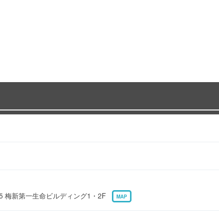
-5 梅新第一生命ビルディング1・2F
MAP