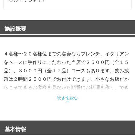
施設概要
４名様〜２０名様位までの宴会ならフレンチ、イタリアン
をベースに手作りにこだわった当店で２５００円（全１５
品）、３０００円（全１７品）コースもあります。飲み放
題は２時間２５００円でお付けできます。小さなお店だか
らこそできるお客様を見ながら順番にお料理を作り、でき
たてをすぐにお客様に食べてもらえる様お作りします。
続きを読む
基本情報