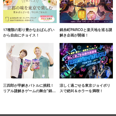
17種類の彩り豊かなおばんざい
錦糸町PARCOと楽天地を巡る謎
から自由にチョイス！
解き企画が開催！
三四郎が早解きバトルに挑戦！
涼しく過ごせる東京ジョイポリ
リアル謎解きゲームの舞台"錦糸
スで絶叫＆ホラーを満喫！
町PARCO・楽天地"を巡る！