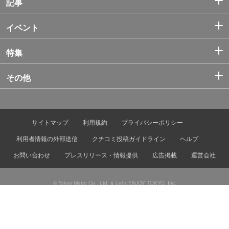
記事
イベント
特集
その他
サイトマップ
利用規約
プライバシーポリシー
利用者情報の外部送信
クチコミ投稿ガイドライン
ヘルプ
お問い合わせ
プレスリリース・情報提供
広告掲載
運営会社
© Tokyo Metro Co., Ltd. & Let’s ENJOY TOKYO, Inc.