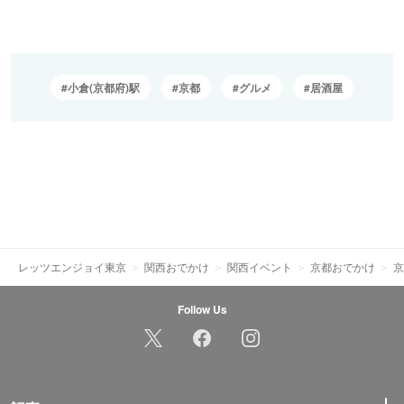
小倉(京都府)駅
京都
グルメ
居酒屋
レッツエンジョイ東京
関西おでかけ
関西イベント
京都おでかけ
京
Follow Us