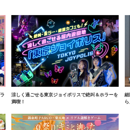
ラ
涼しく過ごせる東京ジョイポリスで絶叫＆ホラーを
細
満喫！
ら