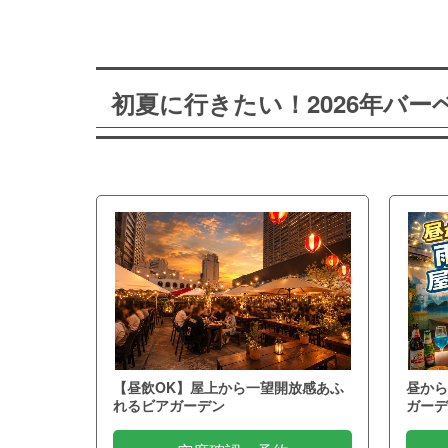
初夏に行きたい！2026年バ
【昼飲OK】屋上から一望開放感あふ
昼から
れるビアガーデン
ガーデ