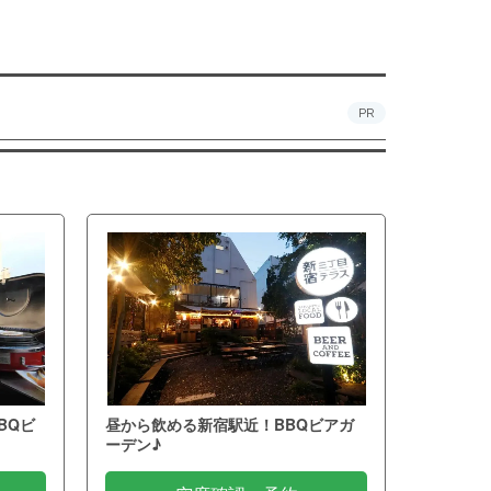
PR
BQビ
昼から飲める新宿駅近！BBQビアガ
ーデン♪