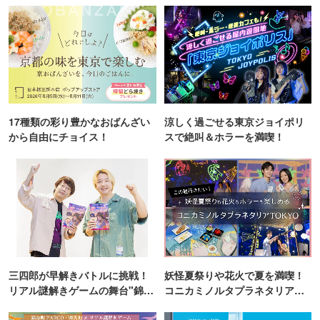
17種類の彩り豊かなおばんざい
涼しく過ごせる東京ジョイポリ
から自由にチョイス！
スで絶叫＆ホラーを満喫！
三四郎が早解きバトルに挑戦！
妖怪夏祭りや花火で夏を満喫！
リアル謎解きゲームの舞台"錦糸
コニカミノルタプラネタリア
町PARCO・楽天地"を巡る！
TOKYO