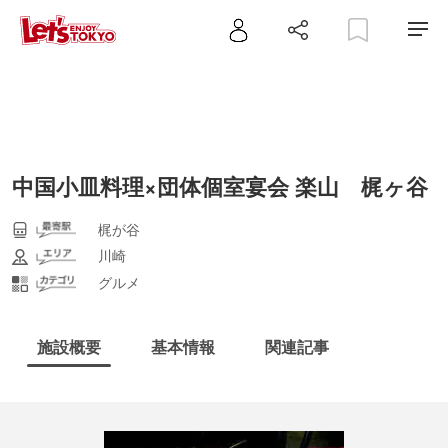
中国小皿料理×団体個室宴会 楽山 梶ヶ谷
梶が谷
川崎
グルメ
施設概要
基本情報
関連記事