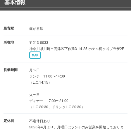
基本情報
様宴会コース】は2000円〜!
【オススメ！本格中華を堪能できる『梶ヶ谷 楽山』の宴
会コース】
最寄駅
梶が谷駅
◆【4,000円コース】大海老の二色チリソース煮や手作り小
所在地
〒213-0033
籠包贅沢9品 4,000円※お料理のみ（+2000円で飲み放題付
神奈川県川崎市高津区下作延3-14-25 ホテル梶ヶ谷プラザ2F
に）
MAP
ご予算や食材などご相談もOK！お気軽にご相談を！
スタッフ一同、心よりお待ちしております。
営業時間
月〜日
ランチ 11:00〜14:30
（L.O.14:15）
火〜日
ディナー 17:00〜21:00
（L.O.20:30、ドリンクL.O.20:30）
定休日
不定休日あり
2025年4月より、月曜日はランチのみ営業を開始しておりま