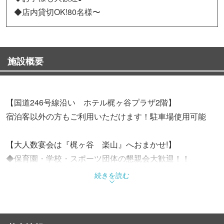
◆店内貸切OK!80名様〜
施設概要
【国道246号線沿い ホテル梶ヶ谷プラザ2階】
宿泊客以外の方もご利用いただけます！駐車場使用可能
【大人数宴会は『梶ヶ谷 楽山』へおまかせ!】
◆保育園・学校・スポーツ団体の懇親会大歓迎！！
もちろん、少年野球チームや少年サッカーチームなども大
続きを読む
歓迎。広々とした宴会場は100名迄、収容可能。
◆ご予算に応じたメニューもお作りします。
◆お子様用のメニューもございます。お子様も喜ぶ【お子