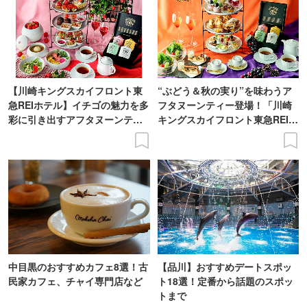
【川崎キングスカイフロント東
“ぶどう＆秋の実り”を味わうア
急REIホテル】イチゴの魅力を多
フタヌーンティー登場！「川崎
彩に引き出すアフタヌーンティ
キングスカイフロント東急REIホ
ー登場
テル」で
中目黒のおすすめカフェ8選！古
【品川】おすすめデートスポッ
民家カフェ、チャイ専門店など
ト18選！定番から話題のスポッ
トまで