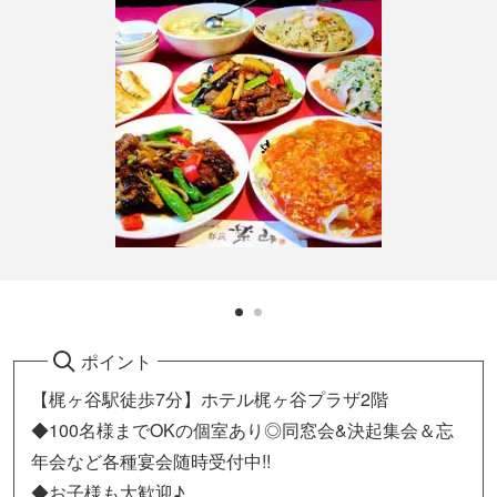
ポイント
【梶ヶ谷駅徒歩7分】ホテル梶ヶ谷プラザ2階
◆100名様までOKの個室あり◎同窓会&決起集会＆忘
年会など各種宴会随時受付中!!
◆お子様も大歓迎♪