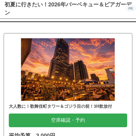
初夏に行きたい！2026年バーベキュー＆ビアガーデ
PR
ン
大人数に！歌舞伎町タワー＆ゴジラ目の前！3H飲放付
空席確認・予約
平均予算 3,000円