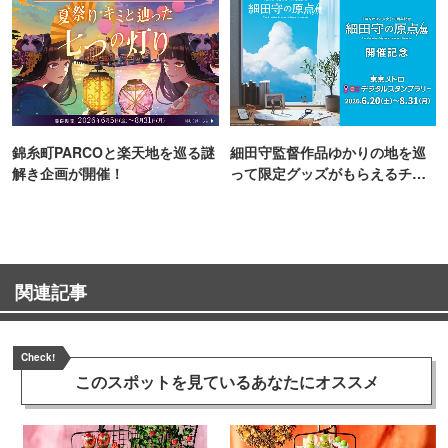
錦糸町PARCOと楽天地を巡る謎
細田守監督作品ゆかりの地を巡
解き企画が開催！
って限定グッズがもらえるチャ
ンス！
関連記事
Check!
このスポットを見ている
あなたにオススメ