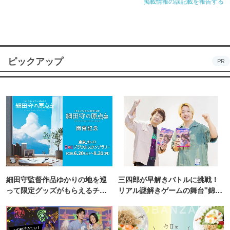
掲載情報の誤記載を報告する
ピックアップ
PR
細田守監督作品ゆかりの地を巡
三四郎が早解きバトルに挑戦！
って限定グッズがもらえるチャ
リアル謎解きゲームの舞台"錦糸
ンス！
町PARCO・楽天地"を巡る！