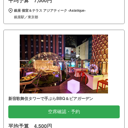
平均予算 7,000円
銀座 個室＆テラス アジアティーク ‐Asiatique‐
銀座駅／東京都
新宿歌舞伎タワーで手ぶらBBQ＆ビアガーデン
空席確認・予約
平均予算 4,500円