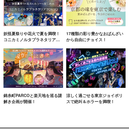
妖怪夏祭りや花火で夏を満喫！
17種類の彩り豊かなおばんざい
コニカミノルタプラネタリア
から自由にチョイス！
TOKYO
錦糸町PARCOと楽天地を巡る謎
涼しく過ごせる東京ジョイポリ
解き企画が開催！
スで絶叫＆ホラーを満喫！