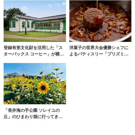
登録有形文化財を活用した「ス
洋菓子の世界大会優勝シェフに
ターバックス コーヒー」が横
よるパティスリー「プリズミッ
浜・海の公園にオープン
ク」青山にオープン
「長井海の手公園 ソレイユの
丘」のひまわり畑に行ってき
た！ひまわりグルメも堪能
【2026】