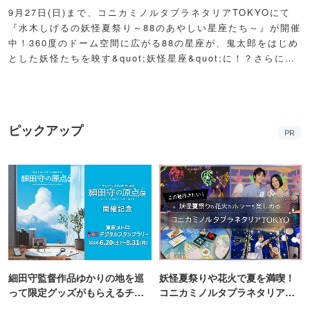
9月27日(日)まで、コニカミノルタプラネタリアTOKYOにて
『水木しげるの妖怪夏祭り～88のあやしい星座たち～』が開催
中！360度のドーム空間に広がる88の星座が、鬼太郎をはじめ
とした妖怪たちを映す&quot;妖怪星座&quot;に！？さらに例
年人気の夏祭り屋台も妖怪仕様で登場！怪しくもどこか愛らし
い妖怪たちが潜む不思議な空間に、ぜひ訪れてみて！
ピックアップ
PR
細田守監督作品ゆかりの地を巡
妖怪夏祭りや花火で夏を満喫！
って限定グッズがもらえるチャ
コニカミノルタプラネタリア
ンス！
TOKYO