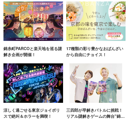
錦糸町PARCOと楽天地を巡る謎
17種類の彩り豊かなおばんざい
解き企画が開催！
から自由にチョイス！
涼しく過ごせる東京ジョイポリ
三四郎が早解きバトルに挑戦！
スで絶叫＆ホラーを満喫！
リアル謎解きゲームの舞台"錦糸
町PARCO・楽天地"を巡る！