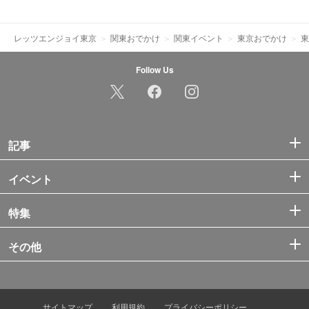
レッツエンジョイ東京
関東おでかけ
関東イベント
東京おでかけ
東
Follow Us
記事
イベント
特集
その他
サイトマップ
利用規約
プライバシーポリシー