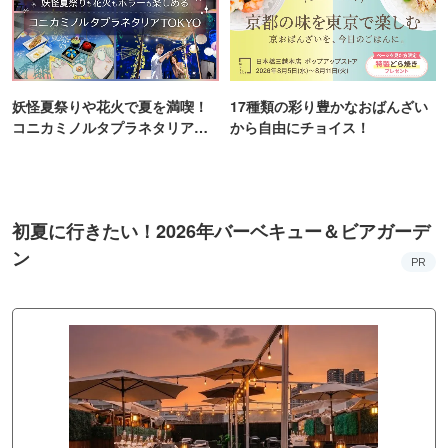
妖怪夏祭りや花火で夏を満喫！
17種類の彩り豊かなおばんざい
コニカミノルタプラネタリア
から自由にチョイス！
TOKYO
初夏に行きたい！2026年バーベキュー＆ビアガーデ
ン
PR