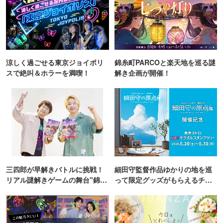
涼しく過ごせる東京ジョイポリ
錦糸町PARCOと楽天地を巡る謎
スで絶叫＆ホラーを満喫！
解き企画が開催！
三四郎が早解きバトルに挑戦！
細田守監督作品ゆかりの地を巡
リアル謎解きゲームの舞台"錦糸
って限定グッズがもらえるチャ
町PARCO・楽天地"を巡る！
ンス！