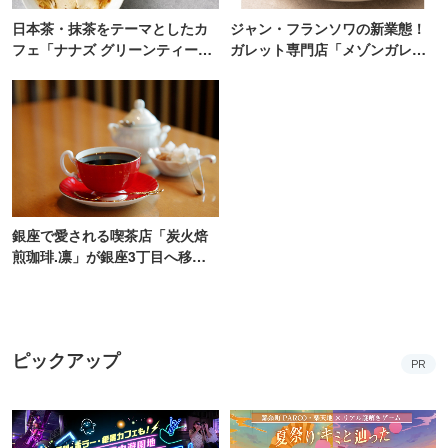
日本茶・抹茶をテーマとしたカ
ジャン・フランソワの新業態！
フェ「ナナズ グリーンティー」
ガレット専門店「メゾンガレッ
新店が自由が丘にオープン
ト」有楽町にオープン
銀座で愛される喫茶店「炭火焙
煎珈琲.凛」が銀座3丁目へ移転
オープン！
ピックアップ
PR