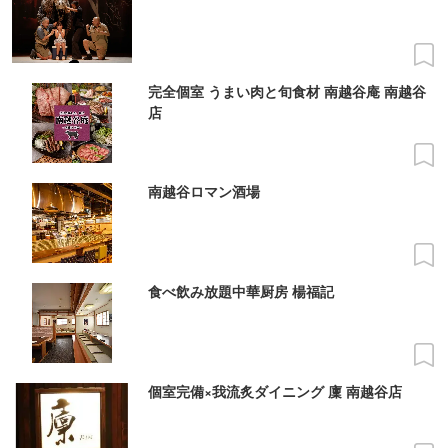
完全個室 うまい肉と旬食材 南越谷庵 南越谷
店
南越谷ロマン酒場
食べ飲み放題中華厨房 楊福記
個室完備×我流炙ダイニング 廩 南越谷店