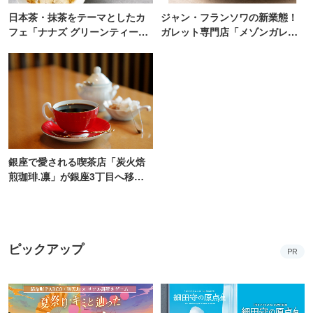
日本茶・抹茶をテーマとしたカ
ジャン・フランソワの新業態！
フェ「ナナズ グリーンティー」
ガレット専門店「メゾンガレッ
新店が自由が丘にオープン
ト」有楽町にオープン
銀座で愛される喫茶店「炭火焙
煎珈琲.凛」が銀座3丁目へ移転
オープン！
ピックアップ
PR