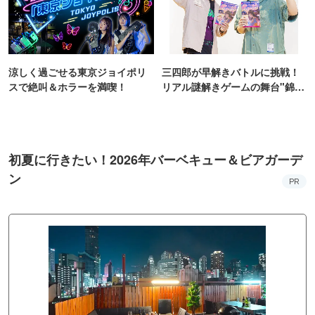
涼しく過ごせる東京ジョイポリ
三四郎が早解きバトルに挑戦！
スで絶叫＆ホラーを満喫！
リアル謎解きゲームの舞台"錦糸
町PARCO・楽天地"を巡る！
初夏に行きたい！2026年バーベキュー＆ビアガーデ
ン
PR