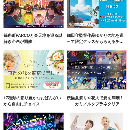
錦糸町PARCOと楽天地を巡る謎
細田守監督作品ゆかりの地を巡
解き企画が開催！
って限定グッズがもらえるチャ
ンス！
17種類の彩り豊かなおばんざい
妖怪夏祭りや花火で夏を満喫！
から自由にチョイス！
コニカミノルタプラネタリア
TOKYO