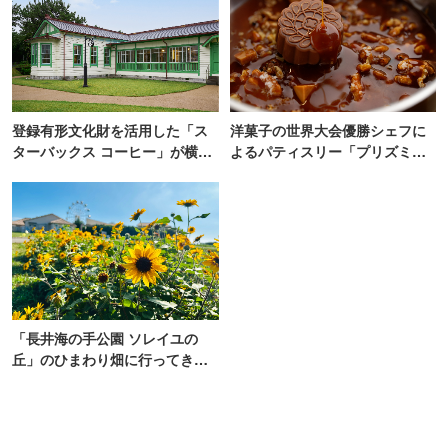
登録有形文化財を活用した「ス
洋菓子の世界大会優勝シェフに
ターバックス コーヒー」が横
よるパティスリー「プリズミッ
浜・海の公園にオープン
ク」青山にオープン
「長井海の手公園 ソレイユの
丘」のひまわり畑に行ってき
た！ひまわりグルメも堪能
【2026】