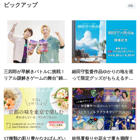
ピックアップ
PR
三四郎が早解きバトルに挑戦！
細田守監督作品ゆかりの地を巡
リアル謎解きゲームの舞台"錦糸
って限定グッズがもらえるチャ
町PARCO・楽天地"を巡る！
ンス！
17種類の彩り豊かなおばんざい
妖怪夏祭りや花火で夏を満喫！