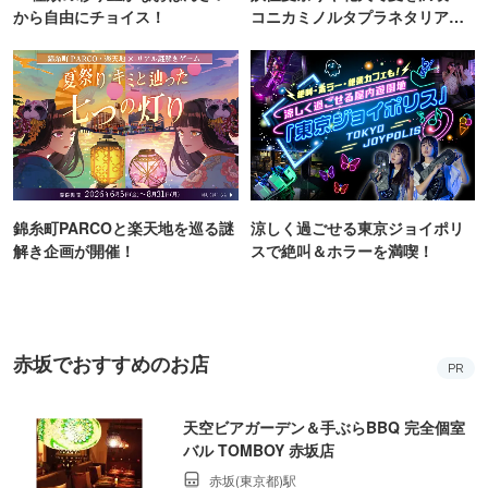
から自由にチョイス！
コニカミノルタプラネタリア
TOKYO
錦糸町PARCOと楽天地を巡る謎
涼しく過ごせる東京ジョイポリ
解き企画が開催！
スで絶叫＆ホラーを満喫！
赤坂でおすすめのお店
PR
天空ビアガーデン＆手ぶらBBQ 完全個室
バル TOMBOY 赤坂店
赤坂(東京都)駅