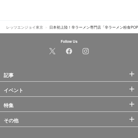
レッツエンジョイ東京
日本初上陸！辛ラーメン専門店「辛ラーメン粉食PO
Follow Us
記事
イベント
特集
その他