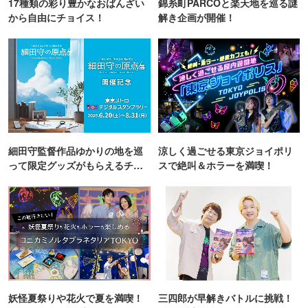
17種類の彩り豊かなおばんざい
錦糸町PARCOと楽天地を巡る謎
から自由にチョイス！
解き企画が開催！
細田守監督作品ゆかりの地を巡
涼しく過ごせる東京ジョイポリ
って限定グッズがもらえるチャ
スで絶叫＆ホラーを満喫！
ンス！
妖怪夏祭りや花火で夏を満喫！
三四郎が早解きバトルに挑戦！