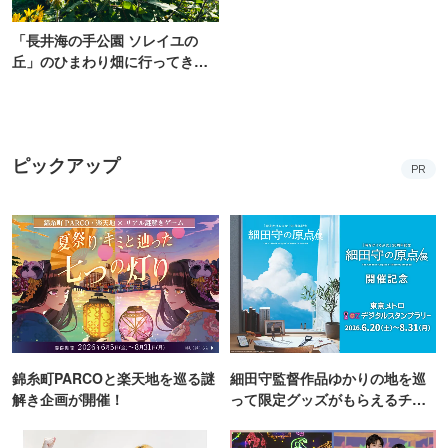
「長井海の手公園 ソレイユの
丘」のひまわり畑に行ってき
た！ひまわりグルメも堪能
【2026】
ピックアップ
PR
錦糸町PARCOと楽天地を巡る謎
細田守監督作品ゆかりの地を巡
解き企画が開催！
って限定グッズがもらえるチャ
ンス！