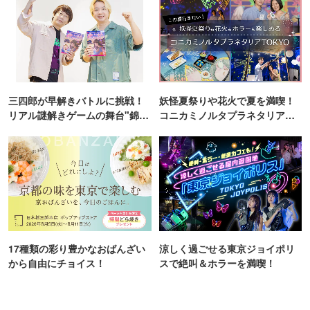
三四郎が早解きバトルに挑戦！
妖怪夏祭りや花火で夏を満喫！
リアル謎解きゲームの舞台"錦糸
コニカミノルタプラネタリア
町PARCO・楽天地"を巡る！
TOKYO
17種類の彩り豊かなおばんざい
涼しく過ごせる東京ジョイポリ
から自由にチョイス！
スで絶叫＆ホラーを満喫！