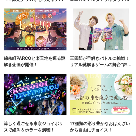
ンス！
TOKYO
錦糸町PARCOと楽天地を巡る謎
三四郎が早解きバトルに挑戦！
解き企画が開催！
リアル謎解きゲームの舞台"錦糸
町PARCO・楽天地"を巡る！
涼しく過ごせる東京ジョイポリ
17種類の彩り豊かなおばんざい
スで絶叫＆ホラーを満喫！
から自由にチョイス！