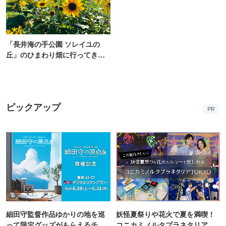
「長井海の手公園 ソレイユの
丘」のひまわり畑に行ってき
た！ひまわりグルメも堪能
【2026】
ピックアップ
PR
細田守監督作品ゆかりの地を巡
妖怪夏祭りや花火で夏を満喫！
って限定グッズがもらえるチャ
コニカミノルタプラネタリア