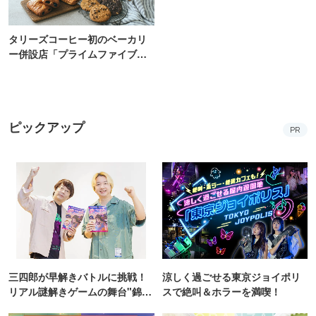
タリーズコーヒー初のベーカリ
ー併設店「プライムファイブ」
新宿にオープン
ピックアップ
PR
三四郎が早解きバトルに挑戦！
涼しく過ごせる東京ジョイポリ
リアル謎解きゲームの舞台"錦糸
スで絶叫＆ホラーを満喫！
町PARCO・楽天地"を巡る！