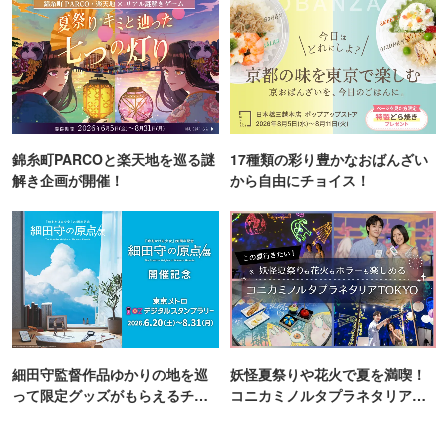
錦糸町PARCOと楽天地を巡る謎
17種類の彩り豊かなおばんざい
解き企画が開催！
から自由にチョイス！
細田守監督作品ゆかりの地を巡
妖怪夏祭りや花火で夏を満喫！
って限定グッズがもらえるチャ
コニカミノルタプラネタリア
ンス！
TOKYO