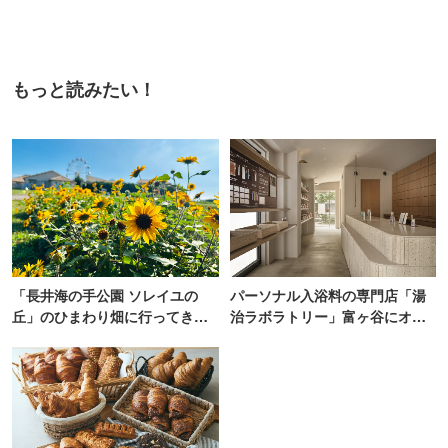
もっと読みたい！
「長井海の手公園 ソレイユの
パーソナル入浴料の専門店「湯
丘」のひまわり畑に行ってき
治ラボラトリー」富ヶ谷にオー
た！ひまわりグルメも堪能
プン！100通り以上から自由にカ
【2026】
スタム