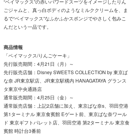
“ベイマックス”の赤いパワードスーツをイメージしたりん
ごジャムと、真っ白ボディのようなミルククリームを、ま
るで“ベイマックス”なふかふかスポンジでやさしく包みこ
んだという一品です。
商品情報
「ベイマックス/りんごケーキ」
先行販売期間：4月21日（月）～
先行販売店舗：Disney SWEETS COLLECTION by 東京ば
な奈 JR東京駅店、JR東京駅構内 HANAGATAYA グランス
タ東京中央通路店
通常販売期間：4月25日（金）～
通常販売店舗：上記2店舗に加え、東京ばな奈s、羽田空港
第1ターミナル 東京食賓館 Eゲート前、東京ばな奈ワール
ド 東京ギフトパレット店、羽田空港 第2ターミナル 東京食
賓館 時計台3番前