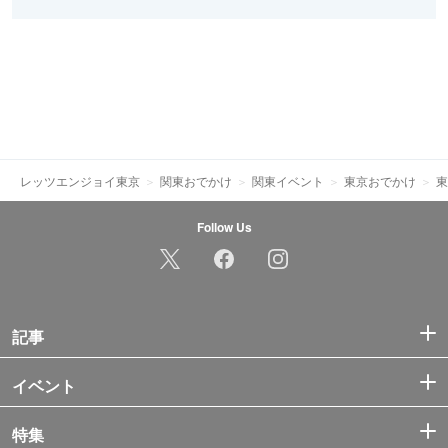
レッツエンジョイ東京
関東おでかけ
関東イベント
東京おでかけ
東
Follow Us
記事
イベント
特集