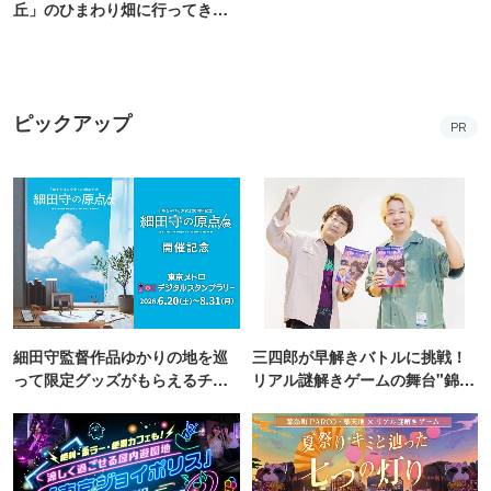
丘」のひまわり畑に行ってき
た！ひまわりグルメも堪能
【2026】
ピックアップ
PR
細田守監督作品ゆかりの地を巡
三四郎が早解きバトルに挑戦！
って限定グッズがもらえるチャ
リアル謎解きゲームの舞台"錦糸
ンス！
町PARCO・楽天地"を巡る！