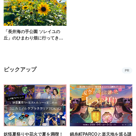
「長井海の手公園 ソレイユの
丘」のひまわり畑に行ってき
た！ひまわりグルメも堪能
【2026】
ピックアップ
PR
妖怪夏祭りや花火で夏を満喫！
錦糸町PARCOと楽天地を巡る謎