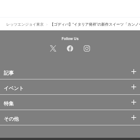
レッツエンジョイ東京
【ゴディバ】“イタリア発祥”の新作スイーツ「カン
Follow Us
記事
イベント
特集
その他