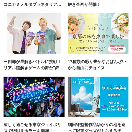
コニカミノルタプラネタリア
解き企画が開催！
TOKYO
三四郎が早解きバトルに挑戦！
17種類の彩り豊かなおばんざい
リアル謎解きゲームの舞台"錦糸
から自由にチョイス！
町PARCO・楽天地"を巡る！
涼しく過ごせる東京ジョイポリ
細田守監督作品ゆかりの地を巡
スで絶叫＆ホラーを満喫！
って限定グッズがもらえるチャ