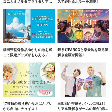
コニカミノルタプラネタリア
スで絶叫＆ホラーを満喫！
TOKYO
細田守監督作品ゆかりの地を巡
錦糸町PARCOと楽天地を巡る謎
って限定グッズがもらえるチャ
解き企画が開催！
ンス！
17種類の彩り豊かなおばんざい
三四郎が早解きバトルに挑戦！
から自由にチョイス！
リアル謎解きゲームの舞台"錦糸