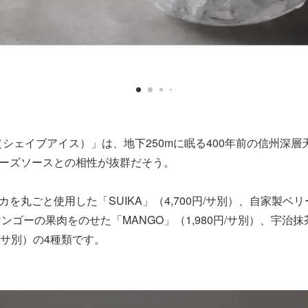
CE（シェイブアイス）」は、地下250mに眠る400年前の信州深
ーズソースとの相性が抜群だそう。
を丸ごと使用した「SUIKA」（4,700円/サ別）、自家製ベリ
）、マンゴーの果肉をのせた「MANGO」（1,980円/サ別）、宇
0円/サ別）の4種類です。