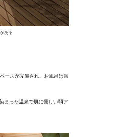
呂がある
▲愛犬同伴可のグランピングドーム
は最大級の広さを誇る
スペースが完備され、お風呂は露
染まった温泉で肌に優しい弱ア