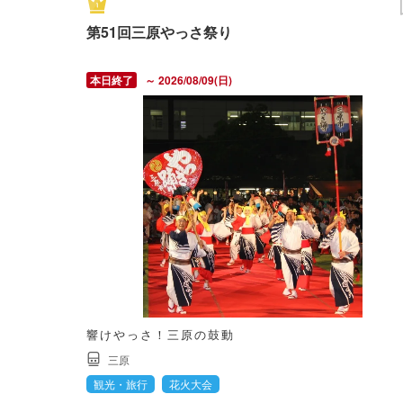
第51回三原やっさ祭り
～ 2026/08/09(日)
響けやっさ！三原の鼓動
三原
観光・旅行
花火大会