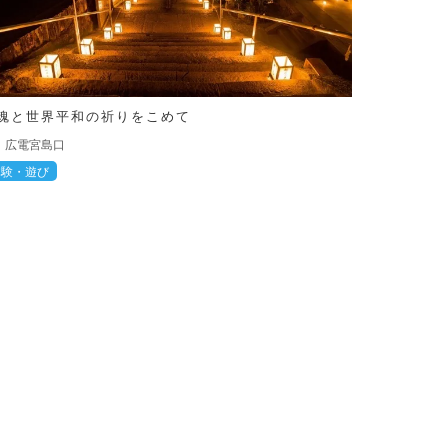
魂と世界平和の祈りをこめて
広電宮島口
体験・遊び