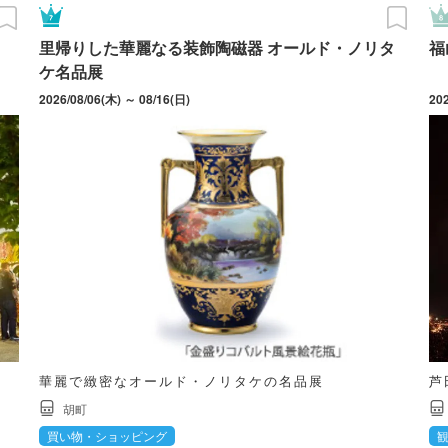
里帰りした華麗なる装飾陶磁器 オールド・ノリタ
福
ケ名品展
2026/08/06(木) ～ 08/16(日)
20
華麗で緻密なオールド・ノリタケの名品展
芦
胡町
買い物・ショッピング