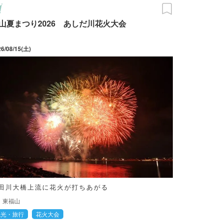
山夏まつり2026 あしだ川花火大会
26/08/15(土)
田川大橋上流に花火が打ちあがる
東福山
観光・旅行
花火大会