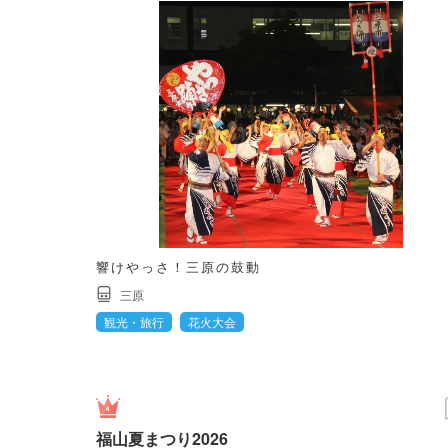
響けやっさ！三原の鼓動
三原
観光・旅行
花火大会
福山夏まつり2026