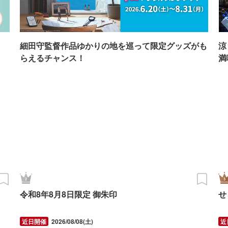
イ
細田守監督作品ゆかりの地を巡って限定グッズがも
涼
らえるチャンス！
満
令和8年8月8日限定 御朱印
せ
2026/08/08(土)