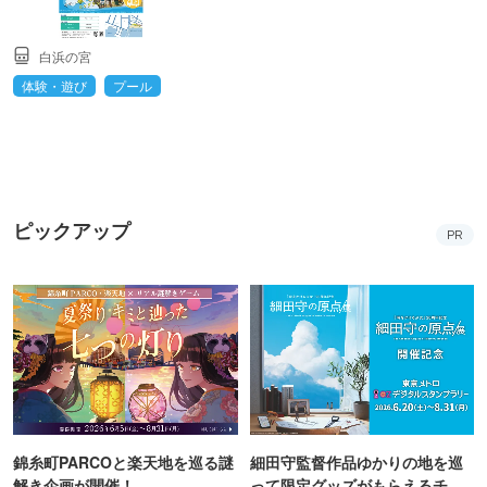
白浜の宮
体験・遊び
プール
ピックアップ
PR
錦糸町PARCOと楽天地を巡る謎
細田守監督作品ゆかりの地を巡
解き企画が開催！
って限定グッズがもらえるチャ