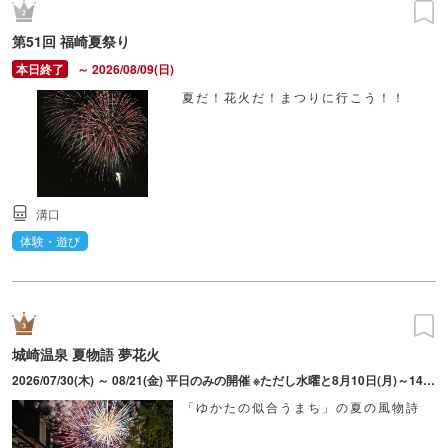
第51回 福崎夏祭り
～ 2026/08/09(日)
夏だ！花火だ！まつりに行こう！！
溝口
体験・遊び
城崎温泉 夏物語 夢花火
2026/07/30(木) ～ 08/21(金) 平日のみの開催 ※ただし水曜と8月10日(月)～14日(金)は除く
「ゆかたの似合うまち」の夏の風物詩