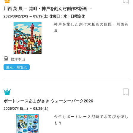
川西 英 展 － 港町・神戸を刻んだ創作木版画 －
2026/08/27(木) ～ 09/19(土) 休廊日：水・日曜定休
神戸を愛した創作木版画の巨匠・川西英
展
摂津本山
展示・展覧会
ボートレースあまがさき ウォーターパーク2026
2026/07/18(土) ～ 08/29(土)
今年もボートレース尼崎で水遊びを楽し
もう