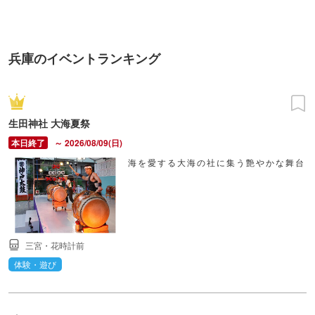
TOKYO
兵庫のイベントランキング
生田神社 大海夏祭
～ 2026/08/09(日)
海を愛する大海の社に集う艶やかな舞台
三宮・花時計前
体験・遊び