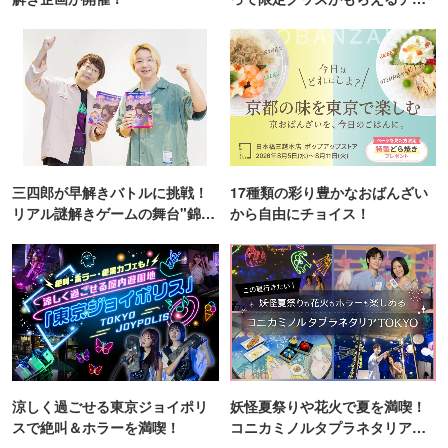
ンス！
三四郎が早解きバトルに挑戦！
17種類の彩り豊かなおばんざい
リアル謎解きゲームの舞台"錦糸
から自由にチョイス！
町PARCO・楽天地"を巡る！
涼しく過ごせる東京ジョイポリ
妖怪夏祭りや花火で夏を満喫！
スで絶叫＆ホラーを満喫！
コニカミノルタプラネタリア