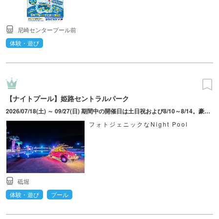
尼崎センタープール前
体験・遊び
【ナイトプール】姫路セントラルパーク
2026/07/18(土) ～ 09/27(日) 期間中の開催日は土日祝および8/10～8/14。豪雨・雷等の気象状況により利用不可となる場合あり。
フォトジェニックなNight Pool
砥堀
体験・遊び
プール