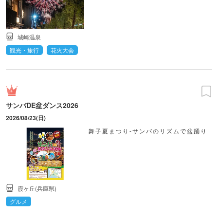
城崎温泉
観光・旅行
花火大会
サンバDE盆ダンス2026
2026/08/23(日)
舞子夏まつり-サンバのリズムで盆踊り
霞ヶ丘(兵庫県)
グルメ