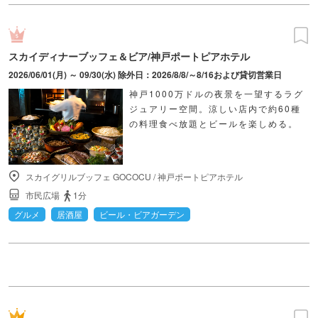
スカイディナーブッフェ＆ビア/神戸ポートピアホテル
2026/06/01(月) ～ 09/30(水) 除外日：2026/8/8/～8/16および貸切営業日
神戸1000万ドルの夜景を一望するラグ
ジュアリー空間。涼しい店内で約60種
の料理食べ放題とビールを楽しめる。
スカイグリルブッフェ GOCOCU
/
神戸ポートピアホテル
市民広場
1分
グルメ
居酒屋
ビール・ビアガーデン