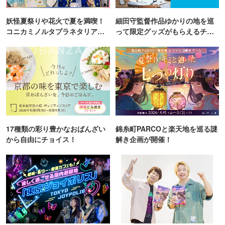
妖怪夏祭りや花火で夏を満喫！
細田守監督作品ゆかりの地を巡
コニカミノルタプラネタリア
って限定グッズがもらえるチャ
TOKYO
ンス！
17種類の彩り豊かなおばんざい
錦糸町PARCOと楽天地を巡る謎
から自由にチョイス！
解き企画が開催！