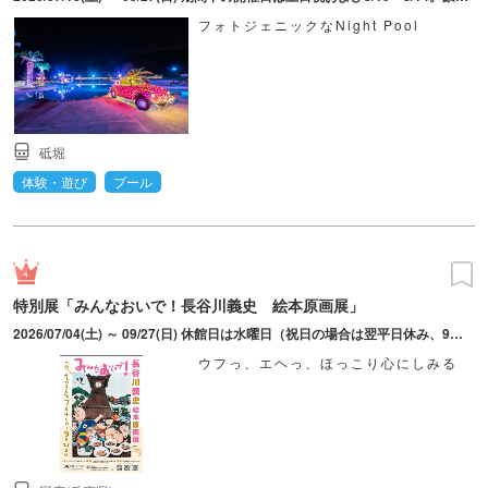
フォトジェニックなNight Pool
砥堀
体験・遊び
プール
特別展「みんなおいで！長谷川義史 絵本原画展」
2026/07/04(土) ～ 09/27(日) 休館日は水曜日（祝日の場合は翌平日休み、9月9日は開館）、9月8日。最終入館16：30まで。
ウフっ、エヘっ、ほっこり心にしみる