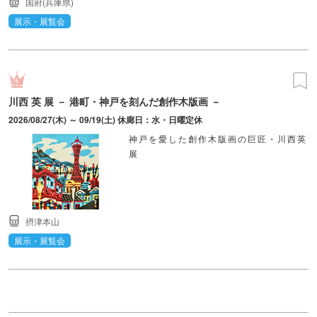
国府(兵庫県)
展示・展覧会
川西 英 展 － 港町・神戸を刻んだ創作木版画 －
2026/08/27(木) ～ 09/19(土) 休廊日：水・日曜定休
神戸を愛した創作木版画の巨匠・川西英
展
摂津本山
展示・展覧会