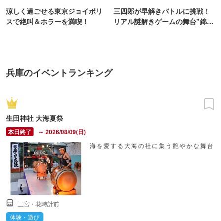
涼しく過ごせる東京ジョイポリ
三四郎が早解きバトルに挑戦！
スで絶叫＆ホラーを満喫！
リアル謎解きゲームの舞台"錦糸
町PARCO・楽天地"を巡る！
兵庫のイベントランキング
生田神社 大海夏祭
～ 2026/08/09(日)
海を愛する大海の社に集う艶やかな舞台
三宮・花時計前
体験・遊び