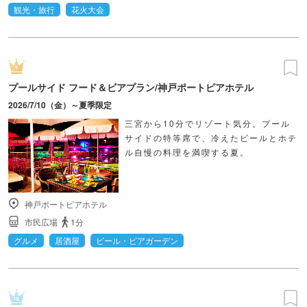
観光・旅行
花火大会
プールサイド フード＆ビアプラン/神戸ポートピアホテル
2026/7/10（金）～夏季限定
三宮から10分でリゾート気分。プール
サイドの特等席で、冷えたビールとホテ
ル自慢の料理を満喫する夏。
神戸ポートピアホテル
市民広場
1分
グルメ
居酒屋
ビール・ビアガーデン