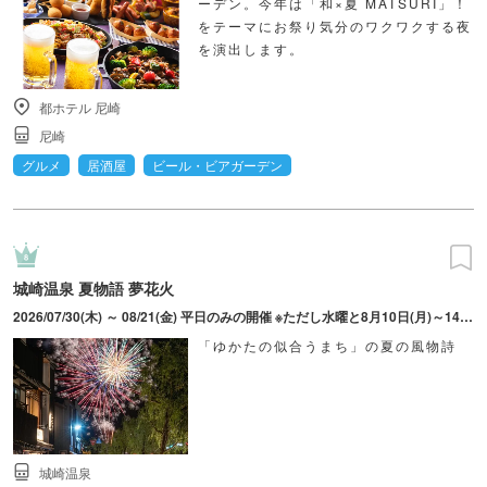
ーデン。今年は「和×夏 MATSURI」！
をテーマにお祭り気分のワクワクする夜
を演出します。
都ホテル 尼崎
尼崎
グルメ
居酒屋
ビール・ビアガーデン
城崎温泉 夏物語 夢花火
2026/07/30(木) ～ 08/21(金) 平日のみの開催 ※ただし水曜と8月10日(月)～14日(金)は除く
「ゆかたの似合うまち」の夏の風物詩
城崎温泉