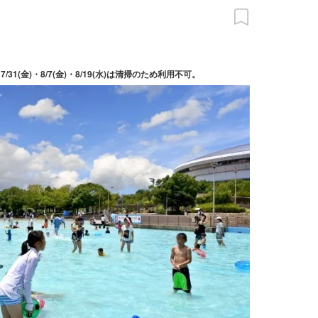
4(金)・7/31(金)・8/7(金)・8/19(水)は清掃のため利用不可。