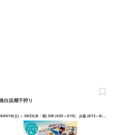
路白浜潮干狩り
2026/04/18(土) ～ 09/23(水・祝) GW (4/25～5/10)、お盆 (8/13～8/16)以外は土日のみ営業 ※天候・海況・安全上の理由等により、開催期間・内容は主催者の判断で予告なく変更または中止となる場合あり