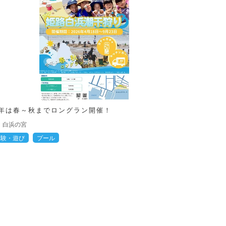
年は春～秋までロングラン開催！
白浜の宮
体験・遊び
プール