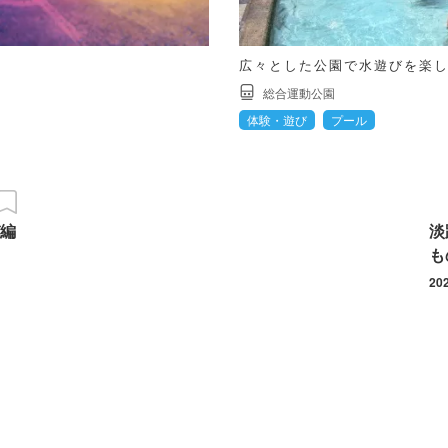
広々とした公園で水遊びを楽
総合運動公園
体験・遊び
プール
編
淡
も