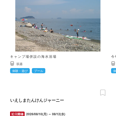
キャンプ場併設の海水浴場
今
坂越
体験・遊び
プール
いえしまたんけんジャーニー
2026/08/10(月) ～ 08/12(水)