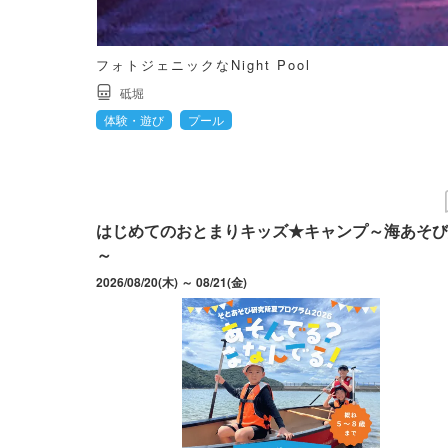
フォトジェニックなNight Pool
砥堀
体験・遊び
プール
はじめてのおとまりキッズ★キャンプ～海あそび
～
2026/08/20(木) ～ 08/21(金)