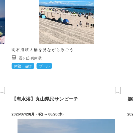
明石海峡大橋を見ながら泳ごう
霞ヶ丘(兵庫県)
体験・遊び
プール
【海水浴】丸山県民サンビーチ
姫
2026/07/20(月・祝) ～ 08/20(木)