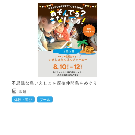
不思議な島いえしまを探検仲間島をめぐり
坂越
体験・遊び
プール