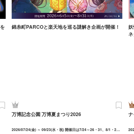
を
錦糸町PARCOと楽天地を巡る謎解き企画が開催！
妖
ネ
万博記念公園 万博夏まつり2026
ナ
2026/07/24(金) ～ 09/23(水・祝) 開催日は7/24～26・31、8/1・2・7～10・21～23・28～30、9/4～6・11～13・19～23。最終入園21:30（中央口、日本庭園前ゲートのみ）。東口、西口ゲートからの入園は16:30まで。9/13のお祭り広場は「万博夜市 with ビアガーデン」の開催はなし（ライトアップや花火広場は楽しめる）。