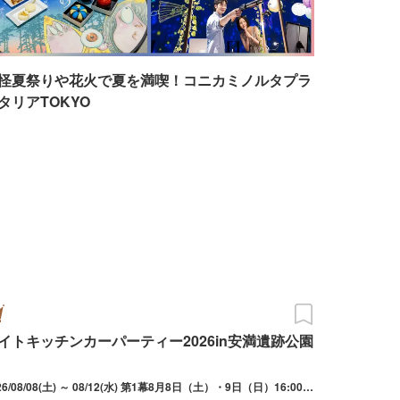
怪夏祭りや花火で夏を満喫！コニカミノルタプラ
タリアTOKYO
イトキッチンカーパーティー2026in安満遺跡公園
2026/08/08(土) ～ 08/12(水) 第1幕8月8日（土）・9日（日）16:00～21:00。第2幕8月11日（火祝）・12日（水）16:00～21:00。 ※雨天決行・荒天中止