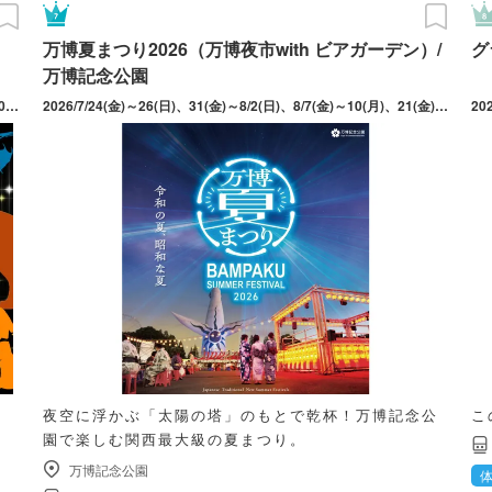
万博夏まつり2026（万博夜市with ビアガーデン）/
グ
万博記念公園
2026/08/14(金) ～ 10/25(日) 開催日は8/14～16、9/19～23、10/10・11・17・18・23・25。最終入園19時30分。※17時頃からライトアップを行うため、ナイトZOOの雰囲気を味わえる。動物の体調管理等の都合上、開催日によって観覧時間が異なる施設あり。開催内容は天候や動物の体調等により変更、中止となる場合あり。
2026/7/24(金)～26(日)、31(金)～8/2(日)、8/7(金)～10(月)、21(金)～23(日)、28(金)～30(日)、9/4(金)～6(日)、11(金)～13(日)、19(土)～23(水･祝)
夜空に浮かぶ「太陽の塔」のもとで乾杯！万博記念公
こ
園で楽しむ関西最大級の夏まつり。
万博記念公園