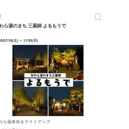
わら湯のまち 三薬師 よるもうで
26/07/18(土) ～ 11/30(月)
わら温泉街をライトアップ