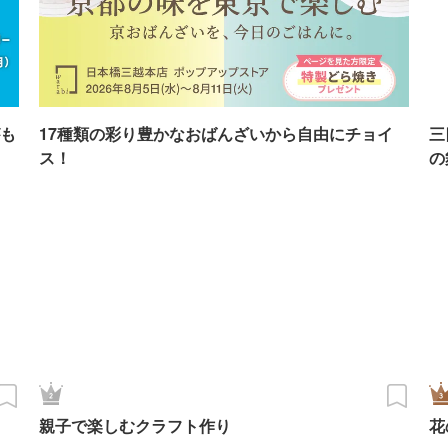
も
17種類の彩り豊かなおばんざいから自由にチョイ
三
ス！
の
親子で楽しむクラフト作り
花