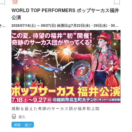
WORLD TOP PERFORMERS ポップサーカス福井
公演
2026/07/25(土) ～ 08/31(月) 火曜日休園（火曜日が祝日の場合はその翌日）。8月12日（水）は振替休園日だが、休まず営業。
2026/07/18(土) ～ 09/27(日) 休演日は7月22日(水)・29日(水)・30日(木)、8月5日(水)・12日(水)・19日(水)・20日(木)・27日(木)、9月3日(木)・10日(木)・16日(水)・17日(木)・24日(木)。公演時間は約1時間50分（休憩15分含む）。雨天開演（強風などによる荒天時は来場前に問い合わせを）。
感動を超えた奇跡のサーカス団が福井初上陸
家久
体験・遊び