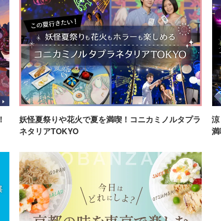
！
妖怪夏祭りや花火で夏を満喫！コニカミノルタプラ
涼
ネタリアTOKYO
満