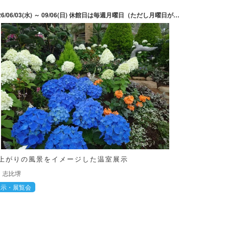
2026/06/03(水) ～ 09/06(日) 休館日は毎週月曜日（ただし月曜日が祝祭日の場合には次の平日）。夏休み期間中（7月21日～8月31日）は開館。
上がりの風景をイメージした温室展示
志比堺
展示・展覧会