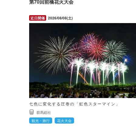
第70回前橋花火大会
2026/08/08(土)
七色に変化する圧巻の「虹色スターマイン」
群馬総社
観光・旅行
花火大会