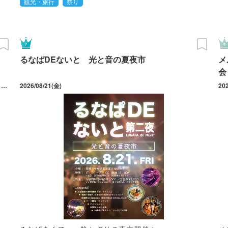
観光・旅行
祭り
るなぱDEないと 光と音の夏夜市
メ
会
2026/07/03(金) ～ 09/26(土) 開催日は7/3・4・10・11・17・18・19・24・25・31、8/1・7・8・9・11・13・14・15・16・21・22・28・29、9/4・5・11・12・18・19・20・21・22・25・26。ラストオーダー20：00。
2026/08/21(金)