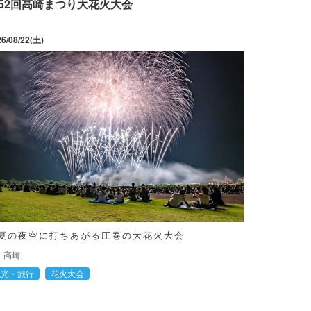
52回高崎まつり大花火大会
26/08/22(土)
夏の夜空に打ちあがる圧巻の大花火大会
高崎
観光・旅行
花火大会