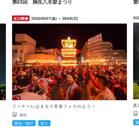
第63回 桐生八木節まつり
第
20
2026/08/07(金) ～ 08/09(日)
真
フィナーレはまるで音楽フェスのよう！
桐生
観光・旅行
祭り