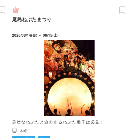
尾島ねぷたまつり
2026/08/14(金) ～ 08/15(土)
勇壮なねぷたと迫力あるねぷた囃子は必見！
木崎