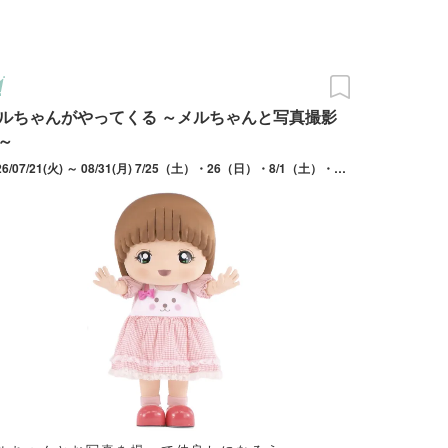
ルちゃんがやってくる ～メルちゃんと写真撮影
～
2026/07/21(火) ～ 08/31(月) 7/25（土）・26（日）・8/1（土）・2（日）・8（土）・9（日）・11（火・祝）・13（木）・14（金）・17（月）・18（火）・22（土）は実施なし。1日2回開催（11:00～・14:00～。約20分～30分）。毎週水曜日は11:00～のみ。