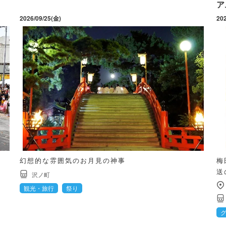
ア
2026/09/25(金)
20
幻想的な雰囲気のお月見の神事
梅
送
沢ノ町
観光・旅行
祭り