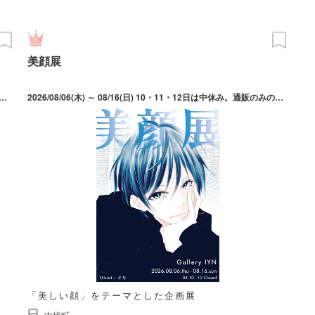
美顔展
は7/24～26・31、8/1・2・7～10・21～23・28～30、9/4～6・11～13・19～23。最終入園21:30（中央口、日本庭園前ゲートのみ）。東口、西口ゲートからの入園は16:30まで。9/13のお祭り広場は「万博夜市 with ビアガーデン」の開催はなし（ライトアップや花火広場は楽しめる）。
2026/08/06(木) ～ 08/16(日) 10・11・12日は中休み。通販のみの対応
「美しい顔」をテーマとした企画展
中崎町