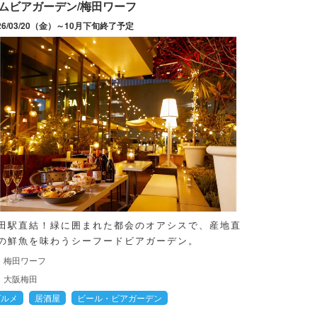
ムビアガーデン/梅田ワーフ
26/03/20（金）～10月下旬終了予定
田駅直結！緑に囲まれた都会のオアシスで、産地直
の鮮魚を味わうシーフードビアガーデン。
梅田ワーフ
大阪梅田
グルメ
居酒屋
ビール・ビアガーデン