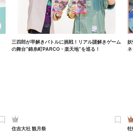
イ
三四郎が早解きバトルに挑戦！リアル謎解きゲーム
妖
の舞台"錦糸町PARCO・楽天地"を巡る！
ネ
住吉大社 観月祭
牡