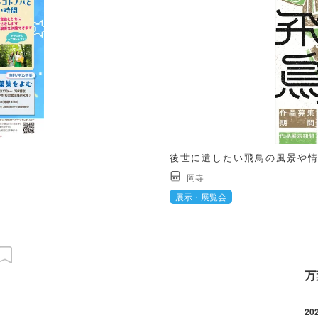
後世に遺したい飛鳥の風景や
岡寺
展示・展覧会
万
20