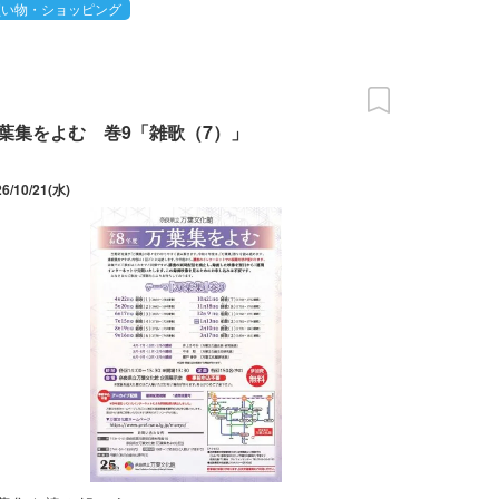
買い物・ショッピング
葉集をよむ 巻9「雑歌（7）」
26/10/21(水)