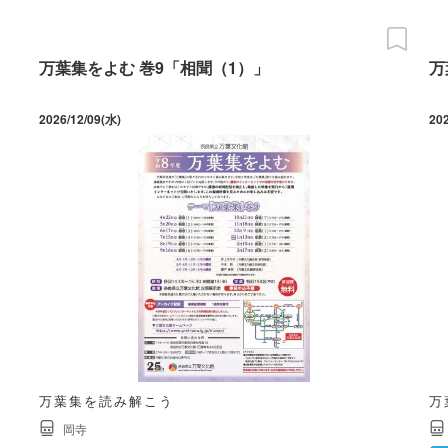
万葉集をよむ 巻9「相聞（1）」
万
2026/12/09(水)
20
万葉集を読み解こう
万
岡寺