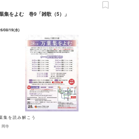
葉集をよむ 巻9「雑歌（5）」
26/08/19(水)
葉集を読み解こう
岡寺