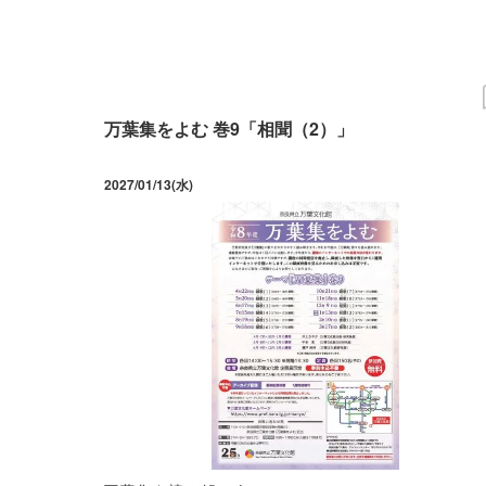
万葉集をよむ 巻9「相聞（2）」
2027/01/13(水)