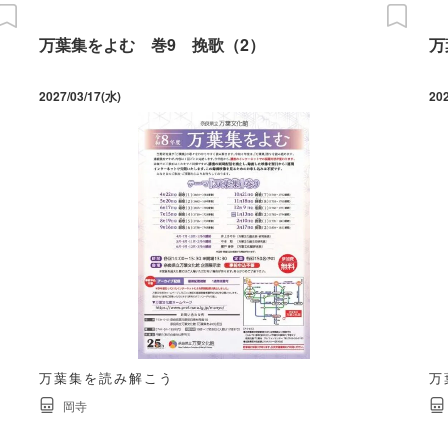
万葉集をよむ 巻9 挽歌（2）
万
2027/03/17(水)
20
万葉集を読み解こう
万
岡寺