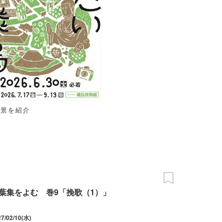
情景を紹介
葉集をよむ 巻9「挽歌（1）」
27/02/10(水)