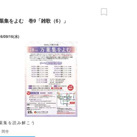
葉集をよむ 巻9「雑歌（6）」
26/09/16(水)
葉集を読み解こう
岡寺