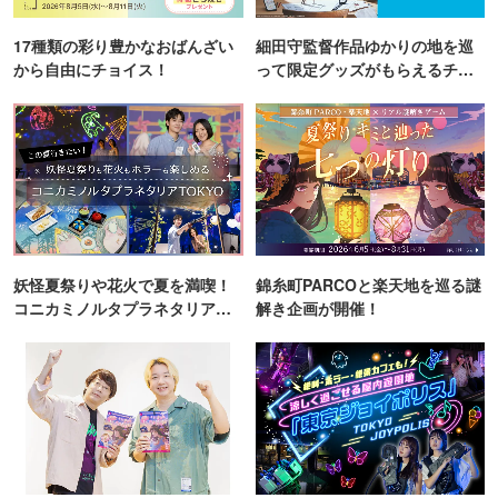
17種類の彩り豊かなおばんざい
細田守監督作品ゆかりの地を巡
から自由にチョイス！
って限定グッズがもらえるチャ
ンス！
妖怪夏祭りや花火で夏を満喫！
錦糸町PARCOと楽天地を巡る謎
コニカミノルタプラネタリア
解き企画が開催！
TOKYO