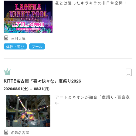
昼とは違ったキラキラの非日常空間！
三河大塚
体験・遊び
プール
KITTE名古屋『喜々快々な』夏祭り2026
2026/08/01(土) ～ 08/31(月)
アートとネオンが融合「盆踊り×百喜夜
行」
名鉄名古屋