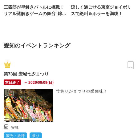
三四郎が早解きバトルに挑戦！
涼しく過ごせる東京ジョイポリ
リアル謎解きゲームの舞台"錦糸
スで絶叫＆ホラーを満喫！
町PARCO・楽天地"を巡る！
愛知のイベントランキング
第73回 安城七夕まつり
～ 2026/08/09(日)
竹飾りがまつりの醍醐味！
安城
観光・旅行
祭り