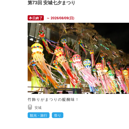
第73回 安城七夕まつり
～ 2026/08/09(日)
竹飾りがまつりの醍醐味！
安城
観光・旅行
祭り