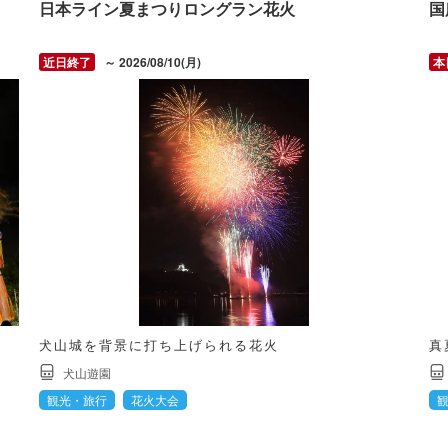
日本ライン夏まつりロングラン花火
国
～ 2026/08/10(月)
犬山城を背景に打ち上げられる花火
真
犬山遊園
観光・旅行
花火大会