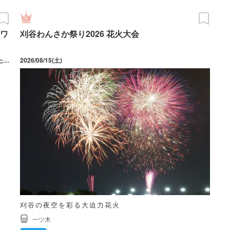
ワ
刈谷わんさか祭り2026 花火大会
2026/07/17(金) ～ 09/06(日) 月曜日休館（祝日の場合は翌日）、ただし8月10日（月）は開館。詳細は同館ホームページを参照。
2026/08/15(土)
刈谷の夜空を彩る大迫力花火
一ツ木