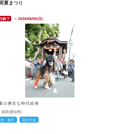
府夏まつり
～ 2026/08/09(日)
夏の勇壮な時代絵巻
国府(愛知県)
観光・旅行
花火大会