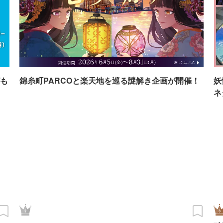
も
錦糸町PARCOと楽天地を巡る謎解き企画が開催！
妖
ネ