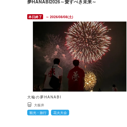
夢HANABI2026～愛すべき未来～
～ 2026/08/08(土)
大輪の夢HANABI
大板井
観光・旅行
花火大会