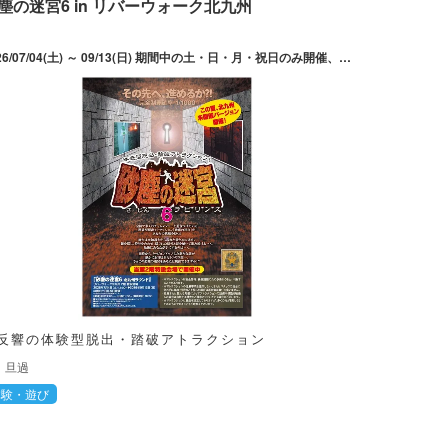
塵の迷宮6 in リバーウォーク北九州
2026/07/04(土) ～ 09/13(日) 期間中の土・日・月・祝日のみ開催、ただし7/25(土)～8/31(月)は毎日開催。平日13:00～、土日祝11:00～（最終受付18:00）。
反響の体験型脱出・踏破アトラクション
旦過
体験・遊び