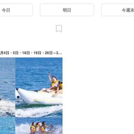
今日
明日
今週
2026/07/04(土) ～ 09/27(日) 期間中の休業日は7月13日～15日、8月4日・5日・18日・19日・26日～28日・31日、9月10日・11日・24日・25日。予約状況や天候によっては、希望日に参加できない場合や開催時間が海状により変動している場合もあるので、事前に電話にて確認を。