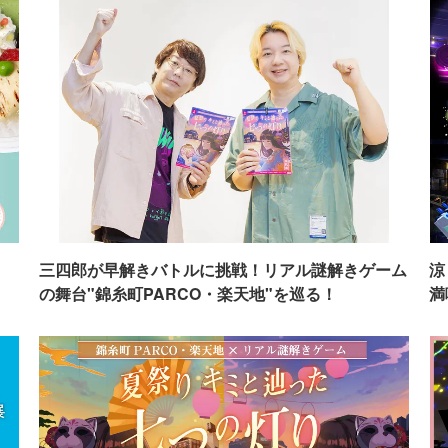
イ
三四郎が早解きバトルに挑戦！リアル謎解きゲーム
涼
の舞台"錦糸町PARCO・楽天地"を巡る！
満