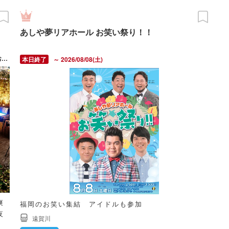
あしや夢リアホール お笑い祭り！！
2026/06/01(月) ～ 08/31(月) ※定休日：6月・9月の日曜・祝日、お盆期間（8月13日～8月15日）
～ 2026/08/08(土)
爽
福岡のお笑い集結 アイドルも参加
夜
遠賀川