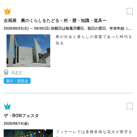
企画展 農のくらしをたどる－村・暦・知識・道具ー
2026/06/23(火) ～ 08/30(日) 休館日は毎週月曜日、祝日の翌日、年末年始（12月29日～翌年1月3日）。最終入館時間は16:30分。
農が社会と暮らしの基盤であった時代を
知る
川之江
展示・展覧会
ザ・BONフェスタ
2026/08/14(金)
フィナーレでは多種多様な花火が夜空を