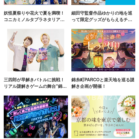
妖怪夏祭りや花火で夏を満喫！
細田守監督作品ゆかりの地を巡
コニカミノルタプラネタリア
って限定グッズがもらえるチャ
TOKYO
ンス！
三四郎が早解きバトルに挑戦！
錦糸町PARCOと楽天地を巡る謎
リアル謎解きゲームの舞台"錦糸
解き企画が開催！
町PARCO・楽天地"を巡る！