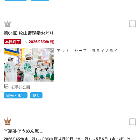
第61回 松山野球拳おどり
～ 2026/08/09(日)
アウト セーフ ヨヨイノヨイ！
石手川公園
観光・旅行
祭り
平家谷そうめん流し
2026/04/29(水・祝) ～ 08/31(月) 4月29日（水・祝）～5月6日（水・祝）は毎日営業。5月7日（木）～6月30日（火）は土日のみ営業。7月1日（水）～8月31日（月）は毎日営業。 ※ニシマス釣りは16:00で受付終了