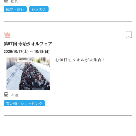
松丸
観光・旅行
花火大会
第57回 今治タオルフェア
2026/10/17(土) ～ 10/18(日)
お値打ちタオルが大集合！
今治
買い物・ショッピング