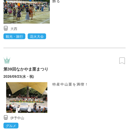
飾る
大西
観光・旅行
花火大会
第39回なかやま栗まつり
2026/09/23(水・祝)
特産中山栗を満喫！
伊予中山
グルメ