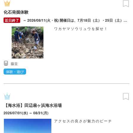
化石発掘体験
～ 2026/08/11(火・祝) 開催日は、7月18日（土）・25日（土）、8月1日（土）・11日（火）。開催時間は9：30～10：30（9：15集合）・11：00～12：00（10：45集合）。雨天時は、中止または屋根のある会場(地域交流センターALEC)へ変更、前日までにメール・電話にて連絡。
ワカヤマソウリュウを探せ！
藤並
体験・遊び
【海水浴】田辺扇ヶ浜海水浴場
2026/07/01(水) ～ 08/31(月)
アクセスの良さが魅力のビーチ