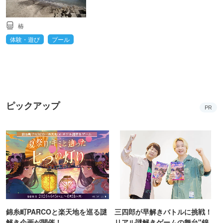
椿
体験・遊び
プール
ピックアップ
PR
錦糸町PARCOと楽天地を巡る謎
三四郎が早解きバトルに挑戦！
解き企画が開催！
リアル謎解きゲームの舞台"錦糸