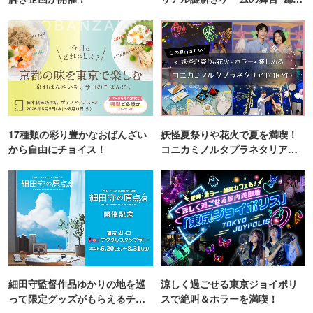
町PARCO・楽天地"を巡る！
17種類の彩り豊かなおばんざい
妖怪夏祭りや花火で夏を満喫！
から自由にチョイス！
コニカミノルタプラネタリア
TOKYO
細田守監督作品ゆかりの地を巡
涼しく過ごせる東京ジョイポリ
って限定グッズがもらえるチャ
スで絶叫＆ホラーを満喫！