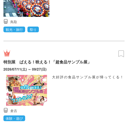
鳥取
観光・旅行
祭り
特別展 ばえる！映える！「超食品サンプル展」
2026/07/11(土) ～ 09/27(日)
大好評の食品サンプル展が帰ってくる！
倉吉
体験・遊び