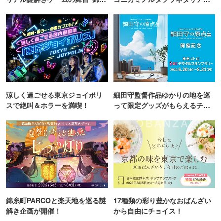
町PARCO・楽天地"を巡る！
TOKYO
涼しく過ごせる東京ジョイポリ
細田守監督作品ゆかりの地を巡
スで絶叫＆ホラーを満喫！
って限定グッズがもらえるチャ
ンス！
錦糸町PARCOと楽天地を巡る謎
17種類の彩り豊かなおばんざい
解き企画が開催！
から自由にチョイス！