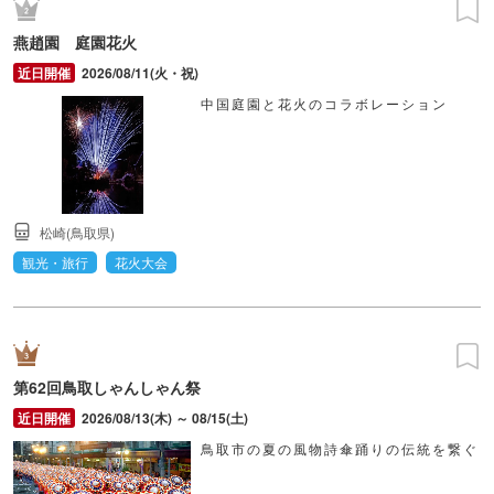
燕趙園 庭園花火
2026/08/11(火・祝)
中国庭園と花火のコラボレーション
松崎(鳥取県)
観光・旅行
花火大会
第62回鳥取しゃんしゃん祭
2026/08/13(木) ～ 08/15(土)
鳥取市の夏の風物詩傘踊りの伝統を繋ぐ