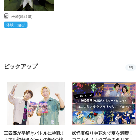
松崎(鳥取県)
体験・遊び
ピックアップ
PR
三四郎が早解きバトルに挑戦！
妖怪夏祭りや花火で夏を満喫！
リアル謎解きゲームの舞台"錦糸
コニカミノルタプラネタリア