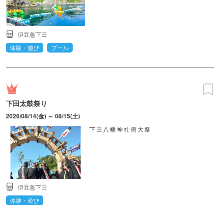
伊豆急下田
体験・遊び
プール
下田太鼓祭り
2026/08/14(金) ～ 08/15(土)
下田八幡神社例大祭
伊豆急下田
体験・遊び