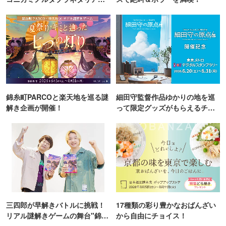
TOKYO
錦糸町PARCOと楽天地を巡る謎
細田守監督作品ゆかりの地を巡
解き企画が開催！
って限定グッズがもらえるチャ
ンス！
三四郎が早解きバトルに挑戦！
17種類の彩り豊かなおばんざい
リアル謎解きゲームの舞台"錦糸
から自由にチョイス！