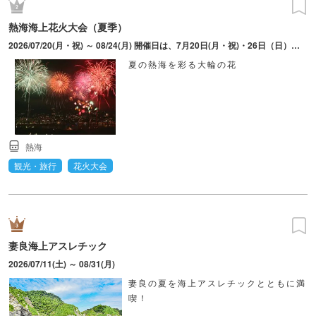
熱海海上花火大会（夏季）
2026/07/20(月・祝) ～ 08/24(月) 開催日は、7月20日(月・祝)・26日（日）、8月5日(水)・9日(日)・18日(火)・24日(月)。打上時間は変更となる場合あり。
夏の熱海を彩る大輪の花
熱海
観光・旅行
花火大会
妻良海上アスレチック
2026/07/11(土) ～ 08/31(月)
妻良の夏を海上アスレチックとともに満
喫！