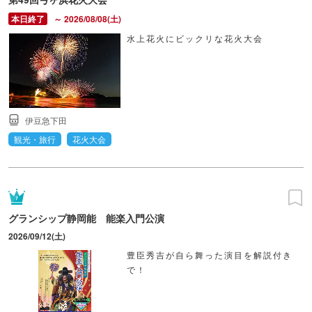
～ 2026/08/08(土)
水上花火にビックリな花火大会
伊豆急下田
観光・旅行
花火大会
グランシップ静岡能 能楽入門公演
2026/09/12(土)
豊臣秀吉が自ら舞った演目を解説付き
で！