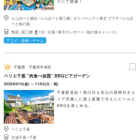
クにて開催！
ららぽーと横浜
/
ららぽーと新三郷
/
ダイバーシティ東京 プラザ
/
ららぽ
ーと柏の葉
鴨居
/
新三郷
1分
/
台場
/
東京テレポート
/
柏の葉キャンパス
アニメ・漫画・ゲーム
千葉県
千葉市中央区
ペリエ千葉 ”肉食べ放題” BBQビアガーデン
2026/04/10(金) ～ 11/03(火・祝)
千葉駅直結！雨の日も安心の屋根付きエ
リア完備した屋上庭園で冷えたビールと
BBQを楽しめる。
ペリエ千葉
京成千葉
/
千葉