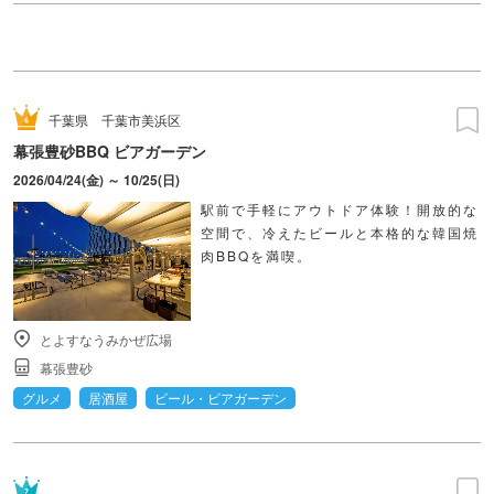
千葉県
千葉市美浜区
幕張豊砂BBQ ビアガーデン
2026/04/24(金) ～ 10/25(日)
駅前で手軽にアウトドア体験！開放的な
空間で、冷えたビールと本格的な韓国焼
肉BBQを満喫。
とよすなうみかぜ広場
幕張豊砂
グルメ
居酒屋
ビール・ビアガーデン