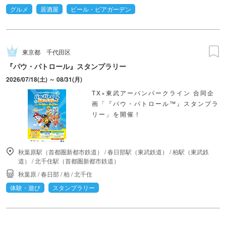
グルメ
居酒屋
ビール・ビアガーデン
東京都
千代田区
『パウ・パトロール』スタンプラリー
2026/07/18(土) ～ 08/31(月)
TX×東武アーバンパークライン 合同企
画「『パウ・パトロール™』スタンプラ
リー」を開催！
秋葉原駅（首都圏新都市鉄道）
/
春日部駅（東武鉄道）
/
柏駅（東武鉄
道）
/
北千住駅（首都圏新都市鉄道）
秋葉原
/
春日部
/
柏
/
北千住
体験・遊び
スタンプラリー