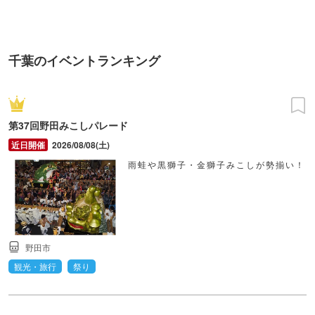
TOKYO
千葉のイベントランキング
第37回野田みこしパレード
2026/08/08(土)
雨蛙や黒獅子・金獅子みこしが勢揃い！
野田市
観光・旅行
祭り