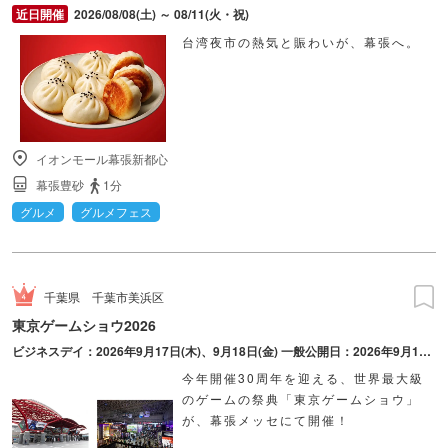
2026/08/08(土) ～ 08/11(火・祝)
台湾夜市の熱気と賑わいが、幕張へ。
イオンモール幕張新都心
幕張豊砂
1分
グルメ
グルメフェス
千葉県
千葉市美浜区
東京ゲームショウ2026
ビジネスデイ：2026年9月17日(木)、9月18日(金) ⼀般公開⽇：2026年9月19日(土)、9月20日(日)
今年開催30周年を迎える、世界最大級
のゲームの祭典「東京ゲームショウ」
が、幕張メッセにて開催！