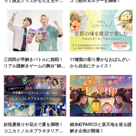
って限定グッズがもらえるチャ
スで絶叫＆ホラーを満喫！
ンス！
三四郎が早解きバトルに挑戦！
17種類の彩り豊かなおばんざい
リアル謎解きゲームの舞台"錦糸
から自由にチョイス！
町PARCO・楽天地"を巡る！
妖怪夏祭りや花火で夏を満喫！
錦糸町PARCOと楽天地を巡る謎
コニカミノルタプラネタリア
解き企画が開催！