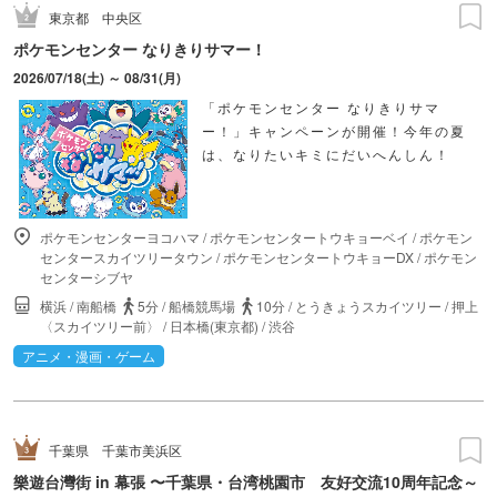
東京都
中央区
ポケモンセンター なりきりサマー！
2026/07/18(土) ～ 08/31(月)
「ポケモンセンター なりきりサマ
ー！」キャンペーンが開催！今年の夏
は、なりたいキミにだいへんしん！
ポケモンセンターヨコハマ
/
ポケモンセンタートウキョーベイ
/
ポケモン
センタースカイツリータウン
/
ポケモンセンタートウキョーDX
/
ポケモン
センターシブヤ
横浜
/
南船橋
5分
/
船橋競馬場
10分
/
とうきょうスカイツリー
/
押上
〈スカイツリー前〉
/
日本橋(東京都)
/
渋谷
アニメ・漫画・ゲーム
千葉県
千葉市美浜区
樂遊台灣街 in 幕張 〜千葉県・台湾桃園市 友好交流10周年記念～