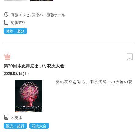
幕張メッセ
/
東京ベイ幕張ホール
海浜幕張
体験・遊び
第79回木更津港まつり花火大会
2026/08/15(土)
夏の夜空を彩る、東京湾随一の大輪の花
木更津
観光・旅行
花火大会