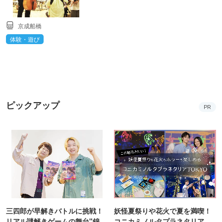
京成船橋
体験・遊び
ピックアップ
PR
三四郎が早解きバトルに挑戦！
妖怪夏祭りや花火で夏を満喫！
リアル謎解きゲームの舞台"錦糸
コニカミノルタプラネタリア