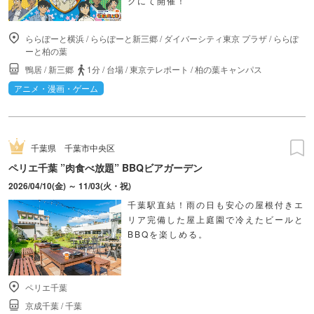
クにて開催！
ららぽーと横浜
/
ららぽーと新三郷
/
ダイバーシティ東京 プラザ
/
ららぽ
ーと柏の葉
鴨居
/
新三郷
1分
/
台場
/
東京テレポート
/
柏の葉キャンパス
アニメ・漫画・ゲーム
千葉県
千葉市中央区
ペリエ千葉 ”肉食べ放題” BBQビアガーデン
2026/04/10(金) ～ 11/03(火・祝)
千葉駅直結！雨の日も安心の屋根付きエ
リア完備した屋上庭園で冷えたビールと
BBQを楽しめる。
ペリエ千葉
京成千葉
/
千葉