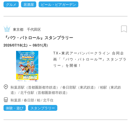
グルメ
居酒屋
ビール・ビアガーデン
東京都
千代田区
『パウ・パトロール』スタンプラリー
2026/07/18(土) ～ 08/31(月)
TX×東武アーバンパークライン 合同企
画「『パウ・パトロール™』スタンプラ
リー」を開催！
秋葉原駅（首都圏新都市鉄道）
/
春日部駅（東武鉄道）
/
柏駅（東武鉄
道）
/
北千住駅（首都圏新都市鉄道）
秋葉原
/
春日部
/
柏
/
北千住
体験・遊び
スタンプラリー