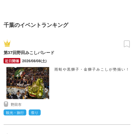
ンス！
千葉のイベントランキング
第37回野田みこしパレード
2026/08/08(土)
雨蛙や黒獅子・金獅子みこしが勢揃い！
野田市
観光・旅行
祭り