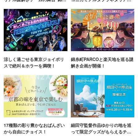
町PARCO・楽天地"を巡る！
TOKYO
涼しく過ごせる東京ジョイポリ
錦糸町PARCOと楽天地を巡る謎
スで絶叫＆ホラーを満喫！
解き企画が開催！
17種類の彩り豊かなおばんざい
細田守監督作品ゆかりの地を巡
から自由にチョイス！
って限定グッズがもらえるチャ