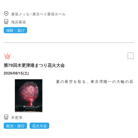
幕張メッセ
/
東京ベイ幕張ホール
海浜幕張
体験・遊び
第79回木更津港まつり花火大会
2026/08/15(土)
夏の夜空を彩る、東京湾随一の大輪の花
木更津
観光・旅行
花火大会