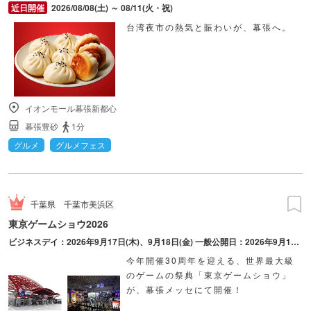
2026/08/08(土) ～ 08/11(火・祝)
台湾夜市の熱気と賑わいが、幕張へ。
イオンモール幕張新都心
幕張豊砂
1分
グルメ
グルメフェス
千葉県
千葉市美浜区
東京ゲームショウ2026
ビジネスデイ：2026年9月17日(木)、9月18日(金) ⼀般公開⽇：2026年9月19日(土)、9月20日(日)
今年開催30周年を迎える、世界最大級
のゲームの祭典「東京ゲームショウ」
が、幕張メッセにて開催！