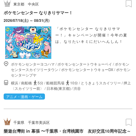
東京都
中央区
ポケモンセンター なりきりサマー！
2026/07/18(土) ～ 08/31(月)
「ポケモンセンター なりきりサマ
ー！」キャンペーンが開催！今年の夏
は、なりたいキミにだいへんしん！
ポケモンセンターヨコハマ
/
ポケモンセンタートウキョーベイ
/
ポケモン
センタースカイツリータウン
/
ポケモンセンタートウキョーDX
/
ポケモン
センターシブヤ
横浜
/
南船橋
5分
/
船橋競馬場
10分
/
とうきょうスカイツリー
/
押上
〈スカイツリー前〉
/
日本橋(東京都)
/
渋谷
アニメ・漫画・ゲーム
千葉県
千葉市美浜区
樂遊台灣街 in 幕張 〜千葉県・台湾桃園市 友好交流10周年記念～