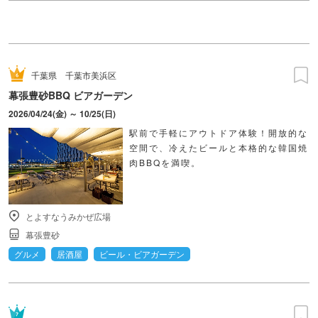
千葉県
千葉市美浜区
幕張豊砂BBQ ビアガーデン
2026/04/24(金) ～ 10/25(日)
駅前で手軽にアウトドア体験！開放的な
空間で、冷えたビールと本格的な韓国焼
肉BBQを満喫。
とよすなうみかぜ広場
幕張豊砂
グルメ
居酒屋
ビール・ビアガーデン