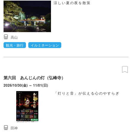
涼しい夏の夜を散策
高山
観光・旅行
イルミネーション
第六回 あんじんの灯（弘峰寺）
2026/10/30(金) ～ 11/01(日)
「灯りと音」が伝える心のやすらぎ
田神