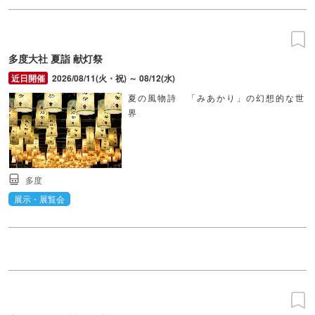
多度大社 夏詣 献灯祭
2026/08/11(火・祝) ～ 08/12(水)
夏の風物詩 「みあかり」の幻想的な世
界
多度
展示・展覧会