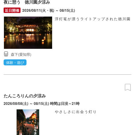
夜に憩う 徳川園夕涼み
2026/08/11(火・祝) ～ 08/15(土)
浮灯篭が漂うライトアップされた徳川園
森下(愛知県)
体験・遊び
たんころりんの夕涼み
2026/08/08(土) ～ 08/15(土) 時間は日没～21時
やさしさに出会う灯り