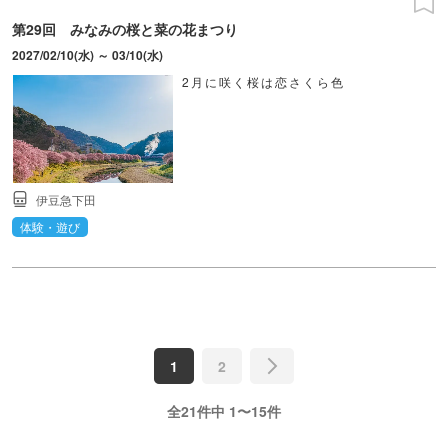
第29回 みなみの桜と菜の花まつり
2027/02/10(水) ～ 03/10(水)
2月に咲く桜は恋さくら色
伊豆急下田
体験・遊び
1
2
全21件中 1〜15件