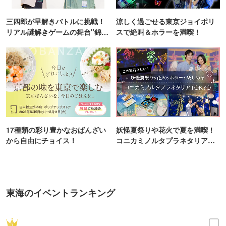
三四郎が早解きバトルに挑戦！
涼しく過ごせる東京ジョイポリ
リアル謎解きゲームの舞台"錦糸
スで絶叫＆ホラーを満喫！
町PARCO・楽天地"を巡る！
17種類の彩り豊かなおばんざい
妖怪夏祭りや花火で夏を満喫！
から自由にチョイス！
コニカミノルタプラネタリア
TOKYO
東海のイベントランキング