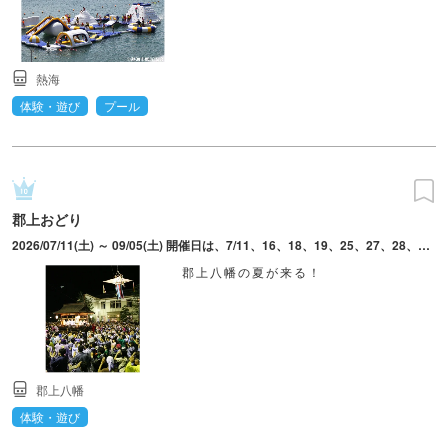
熱海
体験・遊び
プール
郡上おどり
2026/07/11(土) ～ 09/05(土) 開催日は、7/11、16、18、19、25、27、28、30、8/1～5、7～11、13～16、18～20、22、24、29、30、9/5。日によって会場・時間は異なる。
郡上八幡の夏が来る！
郡上八幡
体験・遊び