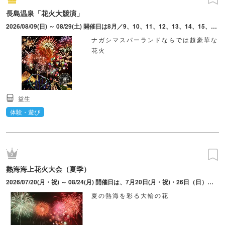
長島温泉「花火大競演」
2026/08/09(日) ～ 08/29(土) 開催日は8月／9、10、11、12、13、14、15、22、23、29（10日間）※当日の開催可否速報はHPに掲載 打ち上げ時間は約30分間
ナガシマスパーランドならでは超豪華な
花火
益生
体験・遊び
熱海海上花火大会（夏季）
2026/07/20(月・祝) ～ 08/24(月) 開催日は、7月20日(月・祝)・26日（日）、8月5日(水)・9日(日)・18日(火)・24日(月)。打上時間は変更となる場合あり。
夏の熱海を彩る大輪の花