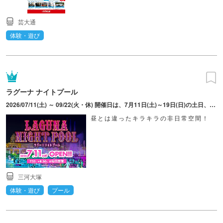
芸大通
体験・遊び
ラグーナ ナイトプール
2026/07/11(土) ～ 09/22(火・休) 開催日は、7月11日(土)～19日(日)の土日、25日(土)～8月30日(日)は毎日、9月5日(土)～22日(火・祝)の土日祝日。※営業時間は日によって異なる。
昼とは違ったキラキラの非日常空間！
三河大塚
体験・遊び
プール