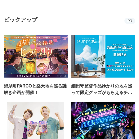
ピックアップ
PR
錦糸町PARCOと楽天地を巡る謎
細田守監督作品ゆかりの地を巡
解き企画が開催！
って限定グッズがもらえるチャ
ンス！