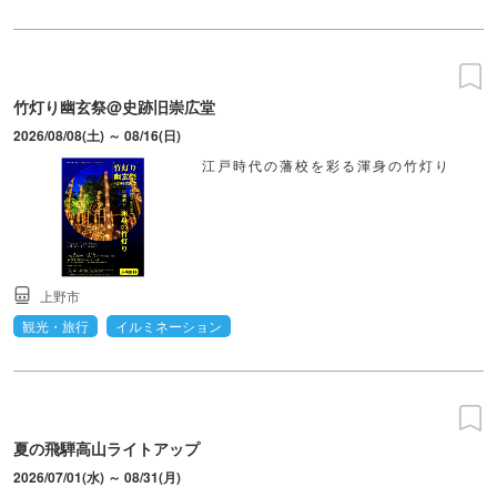
竹灯り幽玄祭@史跡旧崇広堂
2026/08/08(土) ～ 08/16(日)
江戸時代の藩校を彩る渾身の竹灯り
上野市
観光・旅行
イルミネーション
夏の飛騨高山ライトアップ
2026/07/01(水) ～ 08/31(月)