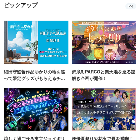
ピックアップ
PR
細田守監督作品ゆかりの地を巡
錦糸町PARCOと楽天地を巡る謎
って限定グッズがもらえるチャ
解き企画が開催！
ンス！
涼しく過ごせる東京ジョイポリ
妖怪夏祭りや花火で夏を満喫！