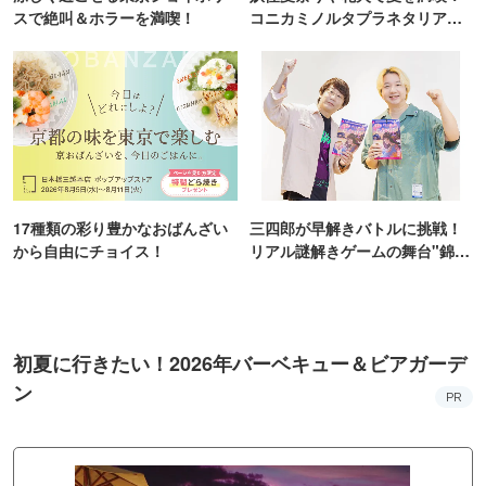
スで絶叫＆ホラーを満喫！
コニカミノルタプラネタリア
TOKYO
17種類の彩り豊かなおばんざい
三四郎が早解きバトルに挑戦！
から自由にチョイス！
リアル謎解きゲームの舞台"錦糸
町PARCO・楽天地"を巡る！
初夏に行きたい！2026年バーベキュー＆ビアガーデ
ン
PR