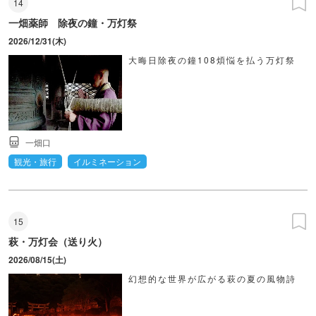
14
一畑薬師 除夜の鐘・万灯祭
2026/12/31(木)
大晦日除夜の鐘108煩悩を払う万灯祭
一畑口
観光・旅行
イルミネーション
15
萩・万灯会（送り火）
2026/08/15(土)
幻想的な世界が広がる萩の夏の風物詩