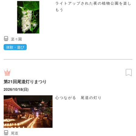
ライトアップされた夜の植物公園を楽し
もう
楽々園
体験・遊び
第21回尾道灯りまつり
2026/10/18(日)
心つながる 尾道の灯り
尾道