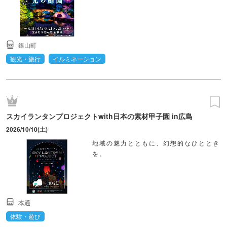
銀山町
観光・旅行
イルミネーション
スカイランタンプロジェクトwith日本の素材甲子園 in広島
2026/10/10(土)
地域の魅力とともに、幻想的なひととき
を。
本通
体験・遊び