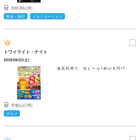
田町(岡山県)
観光・旅行
イルミネーション
トワイライト・ナイト
2026/08/22(土)
遊具利用で、生ビール1杯が８円!?
常盤(山口県)
グルメ