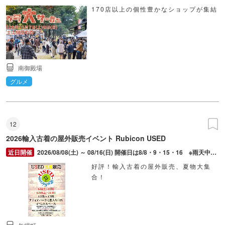
170店以上の個性豊かなショップが集結
南御殿場
グルメ
12
2026輸入古着の屋外販売イベント Rubicon USED
2026/08/08(土) ～ 08/16(日) 開催日は8/8・9・15・16 ※雨天中止（ポツポツ、パラパラ雨は開催）
好評！輸入古着の屋外販売、夏物大集
合！