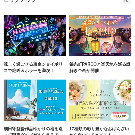
PR
涼しく過ごせる東京ジョイポリ
錦糸町PARCOと楽天地を巡る謎
スで絶叫＆ホラーを満喫！
解き企画が開催！
細田守監督作品ゆかりの地を巡
17種類の彩り豊かなおばんざい
って限定グッズがもらえるチャ
から自由にチョイス！