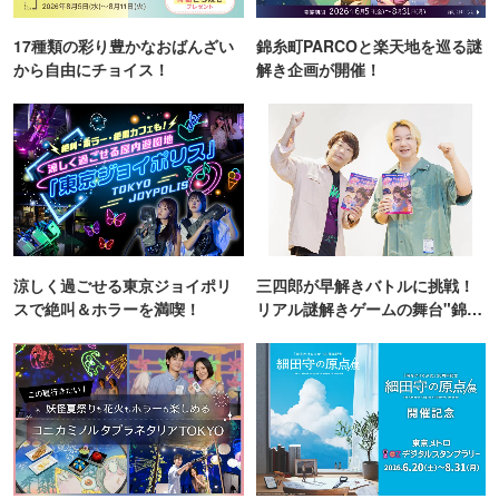
17種類の彩り豊かなおばんざい
錦糸町PARCOと楽天地を巡る謎
から自由にチョイス！
解き企画が開催！
涼しく過ごせる東京ジョイポリ
三四郎が早解きバトルに挑戦！
スで絶叫＆ホラーを満喫！
リアル謎解きゲームの舞台"錦糸
町PARCO・楽天地"を巡る！