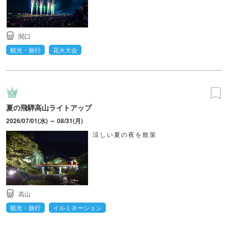
関口
観光・旅行
花火大会
夏の飛騨高山ライトアップ
2026/07/01(水) ～ 08/31(月)
涼しい夏の夜を散策
高山
観光・旅行
イルミネーション