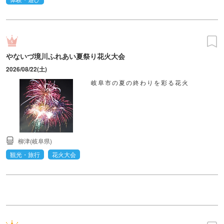
やないづ境川ふれあい夏祭り花火大会
2026/08/22(土)
岐阜市の夏の終わりを彩る花火
柳津(岐阜県)
観光・旅行
花火大会