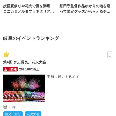
妖怪夏祭りや花火で夏を満喫！
細田守監督作品ゆかりの地を巡
コニカミノルタプラネタリア
って限定グッズがもらえるチャ
TOKYO
ンス！
岐阜のイベントランキング
第4回 ぎふ長良川花火大会
2026/08/08(土)
平和に願いを込めて
田神
観光・旅行
花火大会