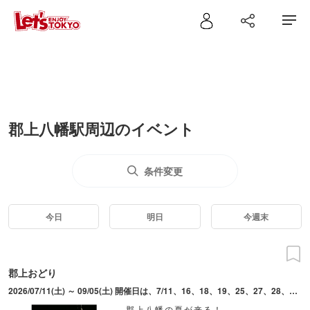
郡上八幡駅周辺のイベント
条件変更
今日
明日
今週末
郡上おどり
2026/07/11(土) ～ 09/05(土) 開催日は、7/11、16、18、19、25、27、28、30、8/1～5、7～11、13～16、18～20、22、24、29、30、9/5。日によって会場・時間は異なる。
郡上八幡の夏が来る！