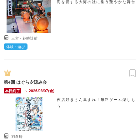
海を愛する大海の社に集う艶やかな舞台
三宮・花時計前
体験・遊び
第4回 はぐら夕涼み会
～ 2026/08/07(金)
夜店好きさん集まれ！無料ゲーム楽しも
う
羽倉崎