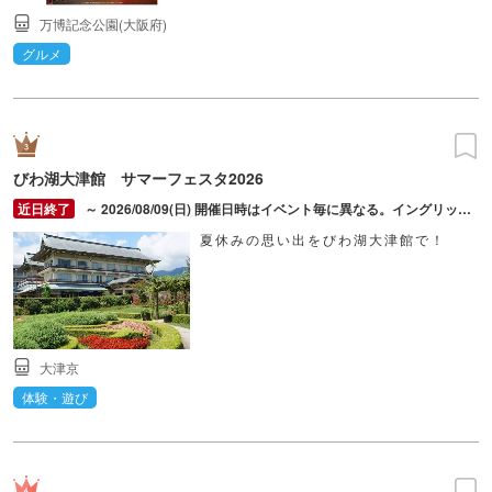
万博記念公園(大阪府)
グルメ
びわ湖大津館 サマーフェスタ2026
～ 2026/08/09(日) 開催日時はイベント毎に異なる。イングリッシュガーデンの営業時間は9:00～17:00（入園は閉園30分前まで）。8/6（木）はびわ湖大花火大会開催日の為休業。
夏休みの思い出をびわ湖大津館で！
大津京
体験・遊び