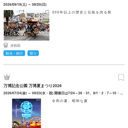
2026/09/19(土) ～ 09/20(日)
300年以上の歴史と伝統を誇る祭
岸和田
観光・旅行
祭り
万博記念公園 万博夏まつり2026
2026/07/24(金) ～ 09/23(水・祝) 開催日は7/24～26・31、8/1・2・7～10・21～23・28～30、9/4～6・11～13・19～23。最終入園21:30（中央口、日本庭園前ゲートのみ）。東口、西口ゲートからの入園は16:30まで。9/13のお祭り広場は「万博夜市 with ビアガーデン」の開催はなし（ライトアップや花火広場は楽しめる）。
令和の夏、昭和な夏