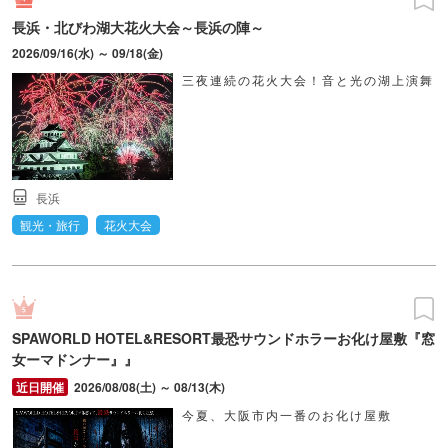
長浜・北びわ湖大花火大会～長浜の陣～
2026/09/16(水) ～ 09/18(金)
三夜連続の花火大会！音と光の湖上演舞
長浜
観光・旅行
花火大会
SPAWORLD HOTEL&RESORT最恐サウンドホラーお化け屋敷『窓
女ーマドンナー』』
2026/08/08(土) ～ 08/13(木)
今夏、大阪市内一番のお化け屋敷