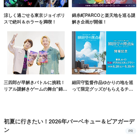
涼しく過ごせる東京ジョイポリ
錦糸町PARCOと楽天地を巡る謎
スで絶叫＆ホラーを満喫！
解き企画が開催！
三四郎が早解きバトルに挑戦！
細田守監督作品ゆかりの地を巡
リアル謎解きゲームの舞台"錦糸
って限定グッズがもらえるチャ
町PARCO・楽天地"を巡る！
ンス！
初夏に行きたい！2026年バーベキュー＆ビアガーデ
ン
PR