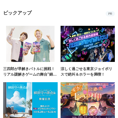
ピックアップ
PR
三四郎が早解きバトルに挑戦！
涼しく過ごせる東京ジョイポリ
リアル謎解きゲームの舞台"錦糸
スで絶叫＆ホラーを満喫！
町PARCO・楽天地"を巡る！