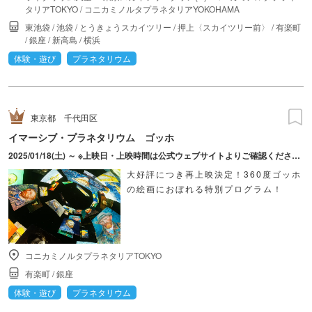
タリアTOKYO
/
コニカミノルタプラネタリアYOKOHAMA
東池袋
/
池袋
/
とうきょうスカイツリー
/
押上〈スカイツリー前〉
/
有楽町
/
銀座
/
新高島
/
横浜
体験・遊び
プラネタリウム
東京都
千代田区
イマーシブ・プラネタリウム ゴッホ
2025/01/18(土) ～ ※上映日・上映時間は公式ウェブサイトよりご確認ください。
大好評につき再上映決定！360度ゴッホ
の絵画におぼれる特別プログラム！
コニカミノルタプラネタリアTOKYO
有楽町
/
銀座
体験・遊び
プラネタリウム