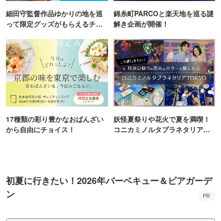
細田守監督作品ゆかりの地を巡
錦糸町PARCOと楽天地を巡る謎
って限定グッズがもらえるチャ
解き企画が開催！
ンス！
17種類の彩り豊かなおばんざい
妖怪夏祭りや花火で夏を満喫！
から自由にチョイス！
コニカミノルタプラネタリア
TOKYO
初夏に行きたい！2026年バーベキュー＆ビアガーデ
ン
PR