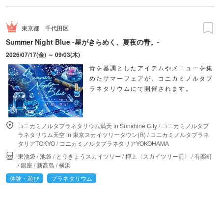
東京都
千代田区
Summer Night Blue -星がきらめく、夏夜の青。-
2026/07/17(金) ～ 09/03(木)
青を基調としたアイテムやメニューを集
めたサマーフェアが、コニカミノルタプ
ラネタリウムにて開催されます。
コニカミノルタプラネタリウム満天 in Sunshine City
/
コニカミノルタプ
ラネタリウム天空 in 東京スカイツリータウン(R)
/
コニカミノルタプラネ
タリアTOKYO
/
コニカミノルタプラネタリアYOKOHAMA
東池袋
/
池袋
/
とうきょうスカイツリー
/
押上〈スカイツリー前〉
/
有楽町
/
銀座
/
新高島
/
横浜
体験・遊び
プラネタリウム