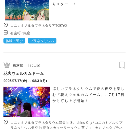
りスタート！
コニカミノルタプラネタリアTOKYO
有楽町
/
銀座
体験・遊び
プラネタリウム
東京都
千代田区
花火ウェルカムドーム
2026/07/17(金) ～ 08/31(月)
涼しいプラネタリウムで夏の夜空を楽し
む『花火ウェルカムドーム』、7月17日
から打ち上げ開始！
コニカミノルタプラネタリウム満天 in Sunshine City
/
コニカミノルタプ
ラネタリウム天空 in 東京スカイツリータウン(R)
/
コニカミノルタプラネ